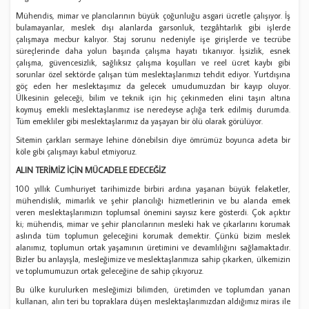
Mühendis, mimar ve plancılarının büyük çoğunluğu asgari ücretle çalışıyor. İş
bulamayanlar, meslek dışı alanlarda garsonluk, tezgâhtarlık gibi işlerde
çalışmaya mecbur kalıyor. Staj sorunu nedeniyle işe girişlerde ve tecrübe
süreçlerinde daha yolun başında çalışma hayatı tıkanıyor. İşsizlik, esnek
çalışma, güvencesizlik, sağlıksız çalışma koşulları ve reel ücret kaybı gibi
sorunlar özel sektörde çalışan tüm meslektaşlarımızı tehdit ediyor. Yurtdışına
göç eden her meslektaşımız da gelecek umudumuzdan bir kayıp oluyor.
Ülkesinin geleceği, bilim ve teknik için hiç çekinmeden elini taşın altına
koymuş emekli meslektaşlarımız ise neredeyse açlığa terk edilmiş durumda.
Tüm emekliler gibi meslektaşlarımız da yaşayan bir ölü olarak görülüyor.
Sitemin çarkları sermaye lehine dönebilsin diye ömrümüz boyunca adeta bir
köle gibi çalışmayı kabul etmiyoruz.
ALIN TERİMİZ İÇİN MÜCADELE EDECEĞİZ
100 yıllık Cumhuriyet tarihimizde birbiri ardına yaşanan büyük felaketler,
mühendislik, mimarlık ve şehir plancılığı hizmetlerinin ve bu alanda emek
veren meslektaşlarımızın toplumsal önemini sayısız kere gösterdi. Çok açıktır
ki; mühendis, mimar ve şehir plancılarının mesleki hak ve çıkarlarını korumak
aslında tüm toplumun geleceğini korumak demektir. Çünkü bizim meslek
alanımız, toplumun ortak yaşamının üretimini ve devamlılığını sağlamaktadır.
Bizler bu anlayışla, mesleğimize ve meslektaşlarımıza sahip çıkarken, ülkemizin
ve toplumumuzun ortak geleceğine de sahip çıkıyoruz.
Bu ülke kurulurken mesleğimizi bilimden, üretimden ve toplumdan yanan
kullanan, alın teri bu topraklara düşen meslektaşlarımızdan aldığımız miras ile