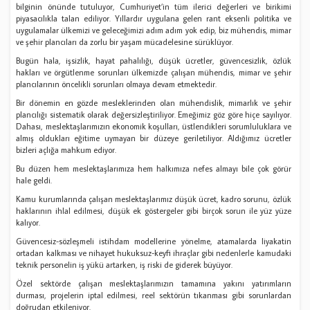
bilginin önünde tutuluyor, Cumhuriyet’in tüm ilerici değerleri ve birikimi
piyasacılıkla talan ediliyor. Yıllardır uygulana gelen rant eksenli politika ve
uygulamalar ülkemizi ve geleceğimizi adım adım yok edip, biz mühendis, mimar
ve şehir plancıları da zorlu bir yaşam mücadelesine sürüklüyor.
Bugün hala, işsizlik, hayat pahalılığı, düşük ücretler, güvencesizlik, özlük
hakları ve örgütlenme sorunları ülkemizde çalışan mühendis, mimar ve şehir
plancılarının öncelikli sorunları olmaya devam etmektedir.
Bir dönemin en gözde mesleklerinden olan mühendislik, mimarlık ve şehir
plancılığı sistematik olarak değersizleştiriliyor. Emeğimiz göz göre hiçe sayılıyor.
Dahası, meslektaşlarımızın ekonomik koşulları, üstlendikleri sorumluluklara ve
almış oldukları eğitime uymayan bir düzeye geriletiliyor. Aldığımız ücretler
bizleri açlığa mahkum ediyor.
Bu düzen hem meslektaşlarımıza hem halkımıza nefes almayı bile çok görür
hale geldi.
Kamu kurumlarında çalışan meslektaşlarımız düşük ücret, kadro sorunu, özlük
haklarının ihlal edilmesi, düşük ek göstergeler gibi birçok sorun ile yüz yüze
kalıyor.
Güvencesiz-sözleşmeli istihdam modellerine yönelme, atamalarda liyakatin
ortadan kalkması ve nihayet hukuksuz-keyfi ihraçlar gibi nedenlerle kamudaki
teknik personelin iş yükü artarken, iş riski de giderek büyüyor.
Özel sektörde çalışan meslektaşlarımızın tamamına yakını yatırımların
durması, projelerin iptal edilmesi, reel sektörün tıkanması gibi sorunlardan
doğrudan etkileniyor.