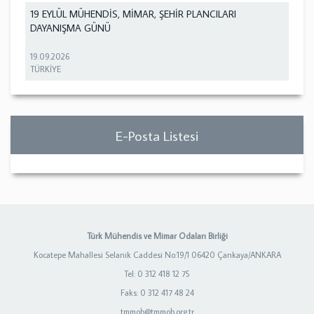
19 EYLÜL MÜHENDİS, MİMAR, ŞEHİR PLANCILARI
DAYANIŞMA GÜNÜ
19.09.2026
TÜRKİYE
E-Posta Listesi
Türk Mühendis ve Mimar Odaları Birliği
Kocatepe Mahallesi Selanik Caddesi No:19/1 06420 Çankaya/ANKARA
Tel: 0 312 418 12 75
Faks: 0 312 417 48 24
tmmob@tmmob.org.tr