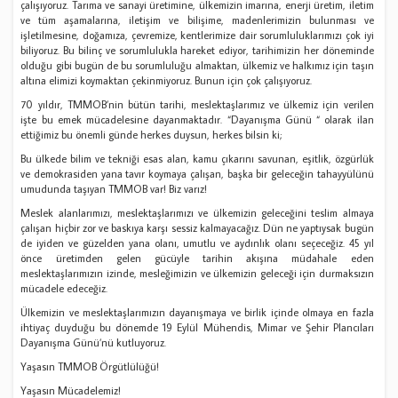
çalışıyoruz. Tarıma ve sanayi üretimine, ülkemizin imarına, enerji üretim, iletim
ve tüm aşamalarına, iletişim ve bilişime, madenlerimizin bulunması ve
işletilmesine, doğamıza, çevremize, kentlerimize dair sorumluluklarımızı çok iyi
biliyoruz. Bu bilinç ve sorumlulukla hareket ediyor, tarihimizin her döneminde
olduğu gibi bugün de bu sorumluluğu almaktan, ülkemiz ve halkımız için taşın
altına elimizi koymaktan çekinmiyoruz. Bunun için çok çalışıyoruz.
70 yıldır, TMMOB’nin bütün tarihi, meslektaşlarımız ve ülkemiz için verilen
işte bu emek mücadelesine dayanmaktadır. “Dayanışma Günü “ olarak ilan
ettiğimiz bu önemli günde herkes duysun, herkes bilsin ki;
Bu ülkede bilim ve tekniği esas alan, kamu çıkarını savunan, eşitlik, özgürlük
ve demokrasiden yana tavır koymaya çalışan, başka bir geleceğin tahayyülünü
umudunda taşıyan TMMOB var! Biz varız!
Meslek alanlarımızı, meslektaşlarımızı ve ülkemizin geleceğini teslim almaya
çalışan hiçbir zor ve baskıya karşı sessiz kalmayacağız. Dün ne yaptıysak bugün
de iyiden ve güzelden yana olanı, umutlu ve aydınlık olanı seçeceğiz. 45 yıl
önce üretimden gelen gücüyle tarihin akışına müdahale eden
meslektaşlarımızın izinde, mesleğimizin ve ülkemizin geleceği için durmaksızın
mücadele edeceğiz.
Ülkemizin ve meslektaşlarımızın dayanışmaya ve birlik içinde olmaya en fazla
ihtiyaç duyduğu bu dönemde 19 Eylül Mühendis, Mimar ve Şehir Plancıları
Dayanışma Günü’nü kutluyoruz.
Yaşasın TMMOB Örgütlülüğü!
Yaşasın Mücadelemiz!