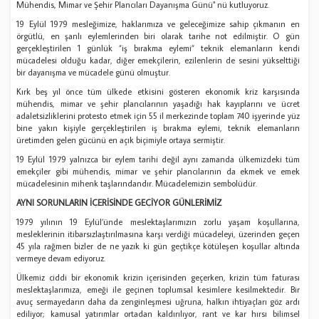
Mühendis, Mimar ve Şehir Plancıları Dayanışma Günü" nü kutluyoruz.
19 Eylül 1979 mesleğimize, haklarımıza ve geleceğimize sahip çıkmanın en
örgütlü, en şanlı eylemlerinden biri olarak tarihe not edilmiştir. O gün
gerçekleştirilen 1 günlük ”iş bırakma eylemi” teknik elemanların kendi
mücadelesi olduğu kadar, diğer emekçilerin, ezilenlerin de sesini yükselttiği
bir dayanışma ve mücadele günü olmuştur.
Kırk beş yıl önce tüm ülkede etkisini gösteren ekonomik kriz karşısında
mühendis, mimar ve şehir plancılarının yaşadığı hak kayıplarını ve ücret
adaletsizliklerini protesto etmek için 55 il merkezinde toplam 740 işyerinde yüz
bine yakın kişiyle gerçekleştirilen iş bırakma eylemi, teknik elemanların
üretimden gelen gücünü en açık biçimiyle ortaya sermiştir.
19 Eylül 1979 yalnızca bir eylem tarihi değil aynı zamanda ülkemizdeki tüm
emekçiler gibi mühendis, mimar ve şehir plancılarının da ekmek ve emek
mücadelesinin mihenk taşlarındandır. Mücadelemizin sembolüdür.
AYNI SORUNLARIN İÇERİSİNDE GEÇİYOR GÜNLERİMİZ
1979 yılının 19 Eylül’ünde meslektaşlarımızın zorlu yaşam koşullarına,
mesleklerinin itibarsızlaştırılmasına karşı verdiği mücadeleyi, üzerinden geçen
45 yıla rağmen bizler de ne yazık ki gün geçtikçe kötüleşen koşullar altında
vermeye devam ediyoruz.
Ülkemiz ciddi bir ekonomik krizin içerisinden geçerken, krizin tüm faturası
meslektaşlarımıza, emeği ile geçinen toplumsal kesimlere kesilmektedir. Bir
avuç sermayedarın daha da zenginleşmesi uğruna, halkın ihtiyaçları göz ardı
ediliyor; kamusal yatırımlar ortadan kaldırılıyor, rant ve kar hırsı bilimsel