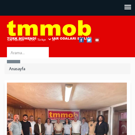
Site Haritası
RSS
Bize Ulaşın
Search
ARA
this
Anasayfa
site