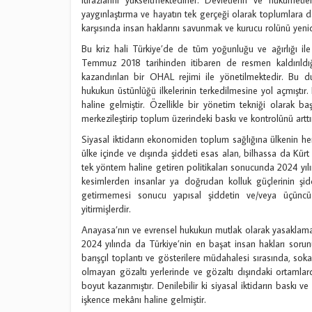
yaygınlaştırma ve hayatın tek gerçeği olarak toplumlara
karşısında insan haklarını savunmak ve kurucu rolünü yenid
Bu kriz hali Türkiye’de de tüm yoğunluğu ve ağırlığı i
Temmuz 2018 tarihinden itibaren de resmen kaldırıldığı
kazandırılan bir OHAL rejimi ile yönetilmektedir. Bu du
hukukun üstünlüğü ilkelerinin terkedilmesine yol açmıştır. B
haline gelmiştir. Özellikle bir yönetim tekniği olarak ba
merkezileştirip toplum üzerindeki baskı ve kontrolünü artt
Siyasal iktidarın ekonomiden toplum sağlığına ülkenin her
ülke içinde ve dışında şiddeti esas alan, bilhassa da Kür
tek yöntem haline getiren politikaları sonucunda 2024 yılı
kesimlerden insanlar ya doğrudan kolluk güçlerinin ş
getirmemesi sonucu yapısal şiddetin ve/veya üçüncü k
yitirmişlerdir.
Anayasa’nın ve evrensel hukukun mutlak olarak yasaklamas
2024 yılında da Türkiye’nin en başat insan hakları sorunu
barışçıl toplantı ve gösterilere müdahalesi sırasında, sok
olmayan gözaltı yerlerinde ve gözaltı dışındaki ortamla
boyut kazanmıştır. Denilebilir ki siyasal iktidarın bask
işkence mekânı haline gelmiştir.