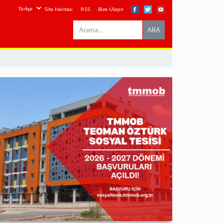
Site Haritası
RSS
Bize Ulaşın
Search
ARA
this
site