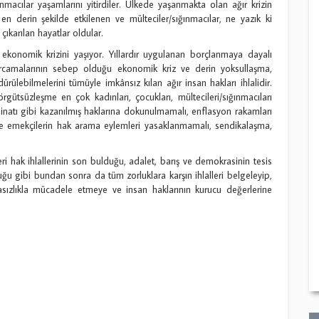
ğınmacılar yaşamlarını yitirdiler. Ülkede yaşanmakta olan ağır krizin
n derin şekilde etkilenen ve mülteciler/sığınmacılar, ne yazık ki
karılan hayatlar oldular.
 ekonomik krizini yaşıyor. Yıllardır uygulanan borçlanmaya dayalı
harcamalarının sebep olduğu ekonomik kriz ve derin yoksullaşma,
rülebilmelerini tümüyle imkânsız kılan ağır insan hakları ihlalidir.
örgütsüzleşme en çok kadınları, çocukları, mültecileri/sığınmacıları
inatı gibi kazanılmış haklarına dokunulmamalı, enflasyon rakamları
 ve emekçilerin hak arama eylemleri yasaklanmamalı, sendikalaşma,
i hak ihlallerinin son bulduğu, adalet, barış ve demokrasinin tesis
ğu gibi bundan sonra da tüm zorluklara karşın ihlalleri belgeleyip,
asızlıkla mücadele etmeye ve insan haklarının kurucu değerlerine