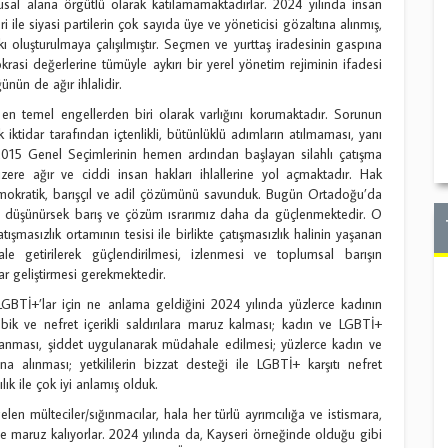
usal alana örgütlü olarak katılamamaktadırlar. 2024 yılında insan
i ile siyasi partilerin çok sayıda üye ve yöneticisi gözaltına alınmış,
kı oluşturulmaya çalışılmıştır. Seçmen ve yurttaş iradesinin gaspına
rasi değerlerine tümüyle aykırı bir yerel yönetim rejiminin ifadesi
ün de ağır ihlalidir.
en temel engellerden biri olarak varlığını korumaktadır. Sorunun
iktidar tarafından içtenlikli, bütünlüklü adımların atılmaması, yanı
 2015 Genel Seçimlerinin hemen ardından başlayan silahlı çatışma
re ağır ve ciddi insan hakları ihlallerine yol açmaktadır. Hak
emokratik, barışçıl ve adil çözümünü savunduk. Bugün Ortadoğu’da
ni düşünürsek barış ve çözüm ısrarımız daha da güçlenmektedir. O
şmasızlık ortamının tesisi ile birlikte çatışmasızlık halinin yaşanan
e getirilerek güçlendirilmesi, izlenmesi ve toplumsal barışın
lar geliştirmesi gerekmektedir.
LGBTİ+’lar için ne anlama geldiğini 2024 yılında yüzlerce kadının
obik ve nefret içerikli saldırılara maruz kalması; kadın ve LGBTİ+
saklanması, şiddet uygulanarak müdahale edilmesi; yüzlerce kadın ve
 alınması; yetkililerin bizzat desteği ile LGBTİ+ karşıtı nefret
ık ile çok iyi anlamış olduk.
len mülteciler/sığınmacılar, hala her türlü ayrımcılığa ve istismara,
 maruz kalıyorlar. 2024 yılında da, Kayseri örneğinde olduğu gibi