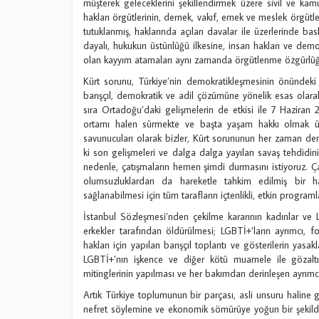
müşterek geleceklerini şekillendirmek üzere sivil ve kam
hakları örgütlerinin, dernek, vakıf, emek ve meslek örgütler
tutuklanmış, haklarında açılan davalar ile üzerlerinde bas
dayalı, hukukun üstünlüğü ilkesine, insan hakları ve demok
olan kayyım atamaları aynı zamanda örgütlenme özgürlüğün
Kürt sorunu, Türkiye’nin demokratikleşmesinin önündeki 
barışçıl, demokratik ve adil çözümüne yönelik esas olarak 
sıra Ortadoğu’daki gelişmelerin de etkisi ile 7 Haziran
ortamı halen sürmekte ve başta yaşam hakkı olmak üze
savunucuları olarak bizler, Kürt sorununun her zaman d
ki son gelişmeleri ve dalga dalga yayılan savaş tehdidi
nedenle, çatışmaların hemen şimdi durmasını istiyoruz. Çatı
olumsuzluklardan da hareketle tahkim edilmiş bir hal
sağlanabilmesi için tüm tarafların içtenlikli, etkin program
İstanbul Sözleşmesi’nden çekilme kararının kadınlar ve 
erkekler tarafından öldürülmesi; LGBTİ+’ların ayrımcı, f
hakları için yapılan barışçıl toplantı ve gösterilerin ya
LGBTİ+’nın işkence ve diğer kötü muamele ile gözaltına
mitinglerinin yapılması ve her bakımdan derinleşen ayrımcıl
Artık Türkiye toplumunun bir parçası, asli unsuru haline ge
nefret söylemine ve ekonomik sömürüye yoğun bir şekilde