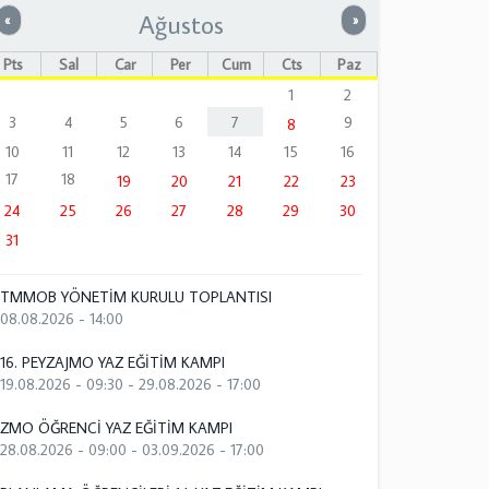
Ağustos
Önceki
Sonraki
«
»
Pts
Sal
Çar
Per
Cum
Cts
Paz
1
2
3
4
5
6
7
9
8
10
11
12
13
14
15
16
17
18
19
20
21
22
23
24
25
26
27
28
29
30
31
TMMOB YÖNETİM KURULU TOPLANTISI
08.08.2026 - 14:00
16. PEYZAJMO YAZ EĞİTİM KAMPI
19.08.2026 - 09:30
-
29.08.2026 - 17:00
ZMO ÖĞRENCİ YAZ EĞİTİM KAMPI
28.08.2026 - 09:00
-
03.09.2026 - 17:00