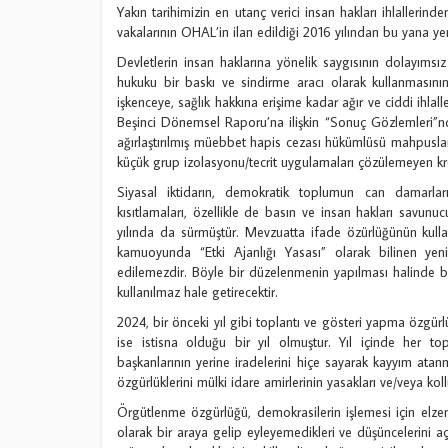
Yakın tarihimizin en utanç verici insan hakları ihlallerind
vakalarının OHAL’in ilan edildiği 2016 yılından bu yana y
Devletlerin insan haklarına yönelik saygısının dolayımsı
hukuku bir baskı ve sindirme aracı olarak kullanmasın
işkenceye, sağlık hakkına erişime kadar ağır ve ciddi ihlal
Beşinci Dönemsel Raporu’na ilişkin “Sonuç Gözlemleri”nd
ağırlaştırılmış müebbet hapis cezası hükümlüsü mahpusla
küçük grup izolasyonu/tecrit uygulamaları çözülemeyen kr
Siyasal iktidarın, demokratik toplumun can damarlar
kısıtlamaları, özellikle de basın ve insan hakları savunu
yılında da sürmüştür. Mevzuatta ifade özürlüğünün kul
kamuoyunda “Etki Ajanlığı Yasası” olarak bilinen yen
edilemezdir. Böyle bir düzelenmenin yapılması halinde 
kullanılmaz hale getirecektir.
2024, bir önceki yıl gibi toplantı ve gösteri yapma özgürlü
ise istisna olduğu bir yıl olmuştur. Yıl içinde her t
başkanlarının yerine iradelerini hiçe sayarak kayyım at
özgürlüklerini mülki idare amirlerinin yasakları ve/veya ko
Örgütlenme özgürlüğü, demokrasilerin işlemesi için elzem 
olarak bir araya gelip eyleyemedikleri ve düşüncelerini a