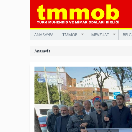
Ana
içeriğe
atla
ANASAYFA
TMMOB
MEVZUAT
BELG
Anasayfa