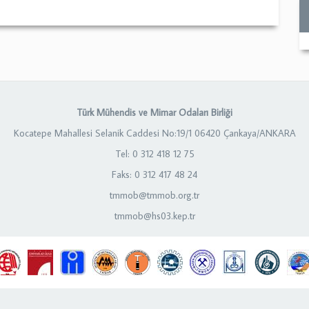
Türk Mühendis ve Mimar Odaları Birliği
Kocatepe Mahallesi Selanik Caddesi No:19/1 06420 Çankaya/ANKARA
Tel: 0 312 418 12 75
Faks: 0 312 417 48 24
tmmob@tmmob.org.tr
tmmob@hs03.kep.tr