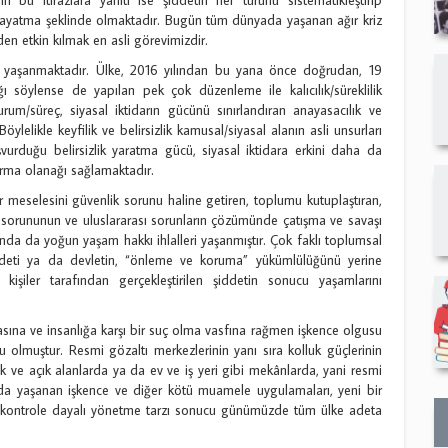
 dayatma şeklinde olmaktadır. Bugün tüm dünyada yaşanan ağır kriz
en etkin kılmak en asli görevimizdir.
le yaşanmaktadır. Ülke, 2016 yılından bu yana önce doğrudan, 19
 söylense de yapılan pek çok düzenleme ile kalıcılık/süreklilik
rum/süreç, siyasal iktidarın gücünü sınırlandıran anayasacılık ve
öylelikle keyfilik ve belirsizlik kamusal/siyasal alanın asli unsurları
şvurduğu belirsizlik yaratma gücü, siyasal iktidara erkini daha da
ırma olanağı sağlamaktadır.
 meselesini güvenlik sorunu haline getiren, toplumu kutuplaştıran,
t sorununun ve uluslararası sorunların çözümünde çatışma ve savaşı
nda da yoğun yaşam hakkı ihlalleri yaşanmıştır. Çok faklı toplumsal
iddeti ya da devletin, “önleme ve koruma” yükümlülüğünü yerine
işiler tarafından gerçekleştirilen şiddetin sonucu yaşamlarını
ına ve insanlığa karşı bir suç olma vasfına rağmen işkence olgusu
 olmuştur. Resmi gözaltı merkezlerinin yanı sıra kolluk güçlerinin
ak ve açık alanlarda ya da ev ve iş yeri gibi mekânlarda, yani resmi
rda yaşanan işkence ve diğer kötü muamele uygulamaları, yeni bir
ı ve kontrole dayalı yönetme tarzı sonucu günümüzde tüm ülke adeta