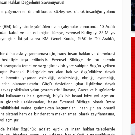
İnsan Hakları Değerlerini Savunuyoruz!
gesi çağımızın en önemli kurucu sözleşmesi olarak insanlığın yolunu
er (BM) bünyesinde yürütülen uzun çalışmalar sonucunda 10 Aralık
an kabul ve ilan edilmiştir. Türkiye, Evrensel Bildirgeyi 27 Mayıs
oymuştur. İki yıl sonra BM Genel Kurulu, 1950’de “10 Aralık”ı,
n bir daha asla yaşanmaması için, barış, insan hakları ve demokrasi
a hedefiyle inşa edilmiştir. Evrensel Bildirge de bu sitemin
alet arayışında temel ve vazgeçilmez bir yere sahiptir. Bugün gelinen
ştır. Evrensel Bildirge’de yer alan hak ve özgürlüklere dayalı
oyutta yaşanan eşitsizliği, adaletsizliği, ırkçılığı, ayrımcılığı,
etkin olamamaktadır. Güçlü devletlerin çıkar ilişkilerine dayalı
en savaş politikaları yakın çevremizde Ukrayna, Gazze ve bugünlerde
ni kullanamaz hale getirmiş, büyük bir insani krize yol açmıştır.
n giderek uzaklaşmaları, başta Evrensel Bildirge olmak üzere
lülüklerini yerine getirmekten kaçınmaları, insanlığın en önemli
erans sistemi hem de bir denetim mekanizması olarak zayıflamasına,
yol açmıştır.
 halklar özgürlük, adalet, eşitlik ve insan hakları talepleriyle
rin bu itirazlara yanıtı ise şiddetin her türünü sistematikleştirip