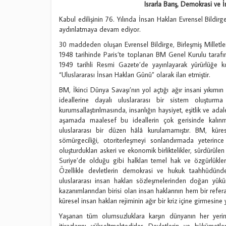
Israrla Barış, Demokrasi ve 
Kabul edilişinin 76. Yılında İnsan Hakları Evrensel Bildir
aydınlatmaya devam ediyor.
30 maddeden oluşan Evrensel Bildirge, Birleşmiş Milletl
1948 tarihinde Paris’te toplanan BM Genel Kurulu tarafınd
1949 tarihli Resmi Gazete’de yayınlayarak yürürlüğe k
“Uluslararası İnsan Hakları Günü” olarak ilan etmiştir.
BM, İkinci Dünya Savaşı’nın yol açtığı ağır insani yıkımı
ideallerine dayalı uluslararası bir sistem oluşturm
kurumsallaştırılmasında, insanlığın haysiyet, eşitlik ve ad
aşamada maalesef bu ideallerin çok gerisinde kalınmı
uluslararası bir düzen hâlâ kurulamamıştır. BM, küresel b
sömürgeciliği, otoriterleşmeyi sonlandırmada yeterince 
oluşturdukları askeri ve ekonomik birliktelikler, sürdürül
Suriye’de olduğu gibi halkları temel hak ve özgürlükleri
Özellikle devletlerin demokrasi ve hukuk taahhüdünde
uluslararası insan hakları sözleşmelerinden doğan yüküm
kazanımlarından birisi olan insan haklarının hem bir ref
küresel insan hakları rejiminin ağır bir kriz içine girmesine 
Yaşanan tüm olumsuzluklara karşın dünyanın her yerinde
itirazlarını yükseltmektedirler. Devletlerin ve hükümetle