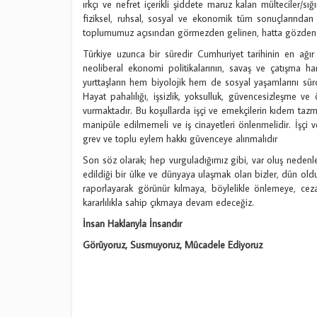
ırkçı ve nefret içerikli şiddete maruz kalan mülteciler/sı
fiziksel, ruhsal, sosyal ve ekonomik tüm sonuçlarından e
toplumumuz açısından görmezden gelinen, hatta gözden çı
Türkiye uzunca bir süredir Cumhuriyet tarihinin en ağır
neoliberal ekonomi politikalarının, savaş ve çatışma 
yurttaşların hem biyolojik hem de sosyal yaşamlarını sürdü
Hayat pahalılığı, işsizlik, yoksulluk, güvencesizleşme ve 
vurmaktadır. Bu koşullarda işçi ve emekçilerin kıdem tazm
manipüle edilmemeli ve iş cinayetleri önlenmelidir. İşçi
grev ve toplu eylem hakkı güvenceye alınmalıdır
Son söz olarak; hep vurguladığımız gibi, var oluş nedenler
edildiği bir ülke ve dünyaya ulaşmak olan bizler, dün oldu
raporlayarak görünür kılmaya, böylelikle önlemeye, cez
kararlılıkla sahip çıkmaya devam edeceğiz.
İnsan Haklarıyla İnsandır
Görüyoruz, Susmuyoruz, Mücadele Ediyoruz