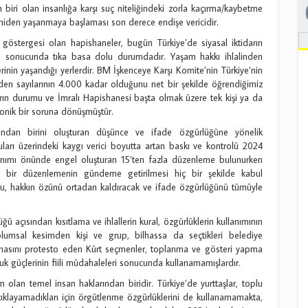
en biri olan insanlığa karşı suç niteliğindeki zorla kaçırma/kaybetme
eniden yaşanmaya başlaması son derece endişe vericidir.
z göstergesi olan hapishaneler, bugün Türkiye’de siyasal iktidarın
ın sonucunda tıka basa dolu durumdadır. Yaşam hakkı ihlalinden
lerinin yaşandığı yerlerdir. BM İşkenceye Karşı Komite’nin Türkiye’nin
en sayılarının 4.000 kadar olduğunu net bir şekilde öğrendiğimiz
rın durumu ve İmralı Hapishanesi başta olmak üzere tek kişi ya da
onik bir soruna dönüşmüştür.
ından birini oluşturan düşünce ve ifade özgürlüğüne yönelik
cuları üzerindeki kaygı verici boyutta artan baskı ve kontrolü 2024
lanımı önünde engel oluşturan 15’ten fazla düzenleme bulunurken
i bir düzenlemenin gündeme getirilmesi hiç bir şekilde kabul
bu, hakkın özünü ortadan kaldıracak ve ifade özgürlüğünü tümüyle
ğü açısından kısıtlama ve ihlallerin kural, özgürlüklerin kullanımının
oplumsal kesimden kişi ve grup, bilhassa da seçtikleri belediye
anmasını protesto eden Kürt seçmenler, toplanma ve gösteri yapma
lluk güçlerinin fiili müdahaleleri sonucunda kullanamamışlardır.
olan temel insan haklarından biridir. Türkiye’de yurttaşlar, toplu
çıklayamadıkları için örgütlenme özgürlüklerini de kullanamamakta,