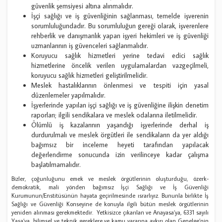
güvenlik şemsiyesi altına alınmalıdır.
İşçi sağlığı ve iş güvenliğinin sağlanması, temelde işverenin
sorumluluğundadır. Bu sorumluluğun gereği olarak, işverenlere
rehberlik ve danışmanlık yapan işyeri hekimleri ve iş güvenliği
uzmanlarının iş güvenceleri sağlanmalıdır.
Koruyucu sağlık hizmetleri yerine tedavi edici sağlık
hizmetlerine öncelik verilen uygulamalardan vazgeçilmeli,
koruyucu sağlık hizmetleri geliştirilmelidir.
Meslek hastalıklarının önlenmesi ve tespiti için yasal
düzenlemeler yapılmalıdır.
İşyerlerinde yapılan işçi sağlığı ve iş güvenliğine ilişkin denetim
raporları; ilgili sendikalara ve meslek odalarına iletilmelidir.
Ölümlü iş kazalarının yaşandığı işyerlerinde derhal iş
durdurulmalı ve meslek örgütleri ile sendikaların da yer aldığı
bağımsız bir inceleme heyeti tarafından yapılacak
değerlendirme sonucunda izin verilinceye kadar çalışma
başlatılmamalıdır.
Bizler, çoğunluğunu emek ve meslek örgütlerinin oluşturduğu, özerk-
demokratik, mali yönden bağımsız İşçi Sağlığı ve İş Güvenliği
Kurumunun/Enstitüsünün hayata geçirilmesinde ısrarlıyız. Bununla birlikte İş
Sağlığı ve Güvenliği Konseyine de konuyla ilgili bütün meslek örgütlerinin
yeniden alınması gerekmektedir. Yetkisizce çıkarılan ve Anayasa’ya, 6331 sayılı
Yasa’ya, bilimsel ve teknik gereklere ve kamu yararına aykırı olan Genelge’nin