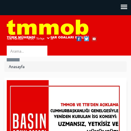
Site Haritası
RSS
Bize Ulaşın
Search
ARA
this
Anasayfa
site