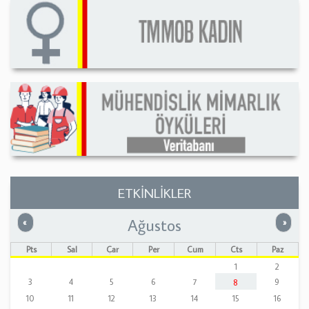
ETKİNLİKLER
Ağustos
Önceki
Sonrak
«
»
Pts
Sal
Çar
Per
Cum
Cts
Paz
1
2
3
4
5
6
7
9
8
10
11
12
13
14
15
16