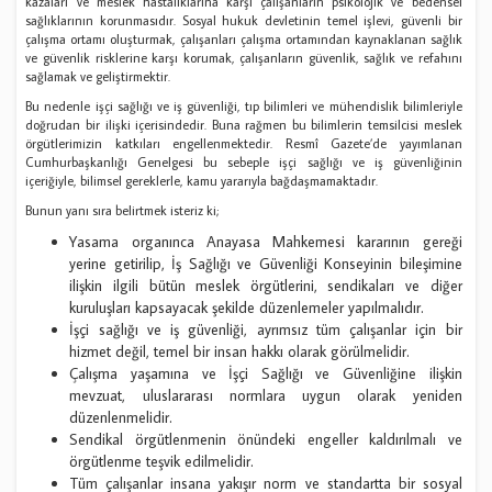
kazaları ve meslek hastalıklarına karşı çalışanların psikolojik ve bedensel
sağlıklarının korunmasıdır. Sosyal hukuk devletinin temel işlevi, güvenli bir
çalışma ortamı oluşturmak, çalışanları çalışma ortamından kaynaklanan sağlık
ve güvenlik risklerine karşı korumak, çalışanların güvenlik, sağlık ve refahını
sağlamak ve geliştirmektir.
Bu nedenle işçi sağlığı ve iş güvenliği, tıp bilimleri ve mühendislik bilimleriyle
doğrudan bir ilişki içerisindedir. Buna rağmen bu bilimlerin temsilcisi meslek
örgütlerimizin katkıları engellenmektedir. Resmî Gazete’de yayımlanan
Cumhurbaşkanlığı Genelgesi bu sebeple işçi sağlığı ve iş güvenliğinin
içeriğiyle, bilimsel gereklerle, kamu yararıyla bağdaşmamaktadır.
Bunun yanı sıra belirtmek isteriz ki;
Yasama organınca Anayasa Mahkemesi kararının gereği
yerine getirilip, İş Sağlığı ve Güvenliği Konseyinin bileşimine
ilişkin ilgili bütün meslek örgütlerini, sendikaları ve diğer
kuruluşları kapsayacak şekilde düzenlemeler yapılmalıdır.
İşçi sağlığı ve iş güvenliği, ayrımsız tüm çalışanlar için bir
hizmet değil, temel bir insan hakkı olarak görülmelidir.
Çalışma yaşamına ve İşçi Sağlığı ve Güvenliğine ilişkin
mevzuat, uluslararası normlara uygun olarak yeniden
düzenlenmelidir.
Sendikal örgütlenmenin önündeki engeller kaldırılmalı ve
örgütlenme teşvik edilmelidir.
Tüm çalışanlar insana yakışır norm ve standartta bir sosyal