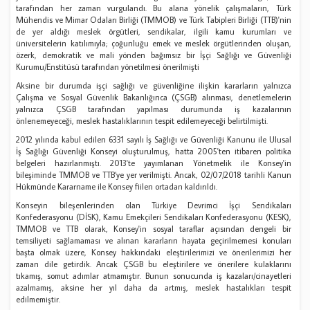
tarafından her zaman vurgulandı. Bu alana yönelik çalışmaların, Türk
Mühendis ve Mimar Odaları Birliği (TMMOB) ve Türk Tabipleri Birliği (TTB)'nin
de yer aldığı meslek örgütleri, sendikalar, ilgili kamu kurumları ve
üniversitelerin katılımıyla; çoğunluğu emek ve meslek örgütlerinden oluşan,
özerk, demokratik ve mali yönden bağımsız bir İşçi Sağlığı ve Güvenliği
Kurumu/Enstitüsü tarafından yönetilmesi önerilmişti
Aksine bir durumda işçi sağlığı ve güvenliğine ilişkin kararların yalnızca
Çalışma ve Sosyal Güvenlik Bakanlığınca (ÇSGB) alınması, denetlemelerin
yalnızca ÇSGB tarafından yapılması durumunda iş kazalarının
önlenemeyeceği, meslek hastalıklarının tespit edilemeyeceği belirtilmişti.
2012 yılında kabul edilen 6331 sayılı İş Sağlığı ve Güvenliği Kanunu ile Ulusal
İş Sağlığı Güvenliği Konseyi oluşturulmuş, hatta 2005'ten itibaren politika
belgeleri hazırlanmıştı. 2013'te yayımlanan Yönetmelik ile Konsey'in
bileşiminde TMMOB ve TTB’ye yer verilmişti. Ancak, 02/07/2018 tarihli Kanun
Hükmünde Kararname ile Konsey fiilen ortadan kaldırıldı.
Konseyin bileşenlerinden olan Türkiye Devrimci İşçi Sendikaları
Konfederasyonu (DİSK), Kamu Emekçileri Sendikaları Konfederasyonu (KESK),
TMMOB ve TTB olarak, Konsey'in sosyal taraflar açısından dengeli bir
temsiliyeti sağlamaması ve alınan kararların hayata geçirilmemesi konuları
başta olmak üzere, Konsey hakkındaki eleştirilerimizi ve önerilerimizi her
zaman dile getirdik. Ancak ÇSGB bu eleştirilere ve önerilere kulaklarını
tıkamış, somut adımlar atmamıştır. Bunun sonucunda iş kazaları/cinayetleri
azalmamış, aksine her yıl daha da artmış, meslek hastalıkları tespit
edilmemiştir.