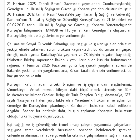
21 Haziran 2025 Tarihli Resmî Gazete’de yayımlanan Cumhurbaşkanlığı
Genelgesi ile Ulusal İş Sağlığı ve Güvenliği Konseyi yeniden oluşturulmuştur.
30 Haziran 2012 tarihli Resmî Gazete’de yayımlanan İş Sağlığı ve Güvenliği
Kanunu’nun "Ulusal İş Sağlığı ve Güvenliği Konseyi" başlıklı 21. Maddesi ve
05.02.2013 tarihli Ulusal İş Sağlığı ve Güvenliği Konseyi Yönetmeliği'nde
Konsey'in bileşiminde TMMOB ve TTB yer alırken, Genelge ile oluşturulan
Konsey bileşiminde örgütlerimize yer verilmemiştir.
Çalışma ve Sosyal Güvenlik Bakanlığı, işçi sağlığı ve güvenliği alanında tüm
yetkiyi elinde tutarken, sorumluluktan kaçmaktadır. Bu durumun en çarpıcı
örneği, ocak ayında Kartalkaya'da yaşanan ve 78 kişinin hayatını kaybettiği
felakettir. Bilirkişi raporunda Bakanlık yetkililerinin de kusurlu bulunmasına
rağmen, 7 Temmuz 2025 Pazartesi günü başlayacak yargılama sürecinde
Bakanlık yetkililerinin yargılanmasına, Bakan tarafından izin verilmemesi, bu
kaçışın son halkasıdır.
Konseyin kaldırılmadan önceki bileşimi ve işleyişine dair eleştirilerimiz
sürmekteydi. Ancak mevcut bileşim dahi törpülenmek istenmiş ve Türk
Mühendis ve Mimar Odaları Birliği ile Türk Tabipleri Birliği Anayasa’ya, 6331
sayılı Yasa’ya ve halen yürürlükte olan Yönetmelik hükümlerine aykırı bir
Genelge ile Konsey’den çıkarılmıştır. Bu durum hukuken kabul edilebilir
değildir. Sadece bu nedenle dahi, bugün toplanan Konsey'in hükümsüz
olduğunu kamuoyuna duyuruyoruz.
İşçi sağlığı ve iş güvenliğinde temel amaç; çalışma yaşamında çalışanların
sağlığına zarar verebilecek hususların önceden belirlenerek gereken
önlemlerin alınması, rahat ve güvenli bir ortamda çalışmalarının sağlanması, iş