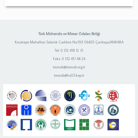
Türk Mühendis ve Mimar Odaları Birliği
Kocatepe Mahallesi Selanik Caddesi No:19/1 06420 Çankaya/ANKARA
Tel: 0 312 418 12 75
Faks: 0 312 417 48 24
tmmob@tmmob.org.tr
tmmob@hs03.kep.tr