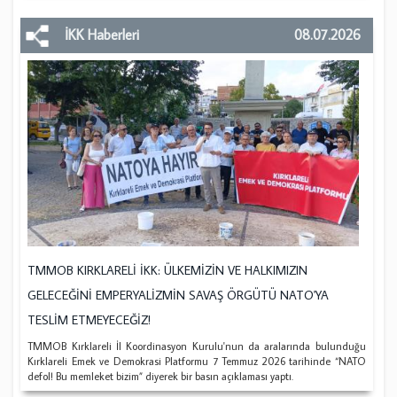
İKK Haberleri
08.07.2026
TMMOB KIRKLARELİ İKK: ÜLKEMİZİN VE HALKIMIZIN
GELECEĞİNİ EMPERYALİZMİN SAVAŞ ÖRGÜTÜ NATO'YA
TESLİM ETMEYECEĞİZ!
TMMOB Kırklareli İl Koordinasyon Kurulu'nun da aralarında bulunduğu
Kırklareli Emek ve Demokrasi Platformu 7 Temmuz 2026 tarihinde “NATO
defol! Bu memleket bizim” diyerek bir basın açıklaması yaptı.