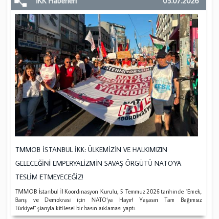
İKK Haberleri
05.07.2026
TMMOB İSTANBUL İKK: ÜLKEMİZİN VE HALKIMIZIN
GELECEĞİNİ EMPERYALİZMİN SAVAŞ ÖRGÜTÜ NATO'YA
TESLİM ETMEYECEĞİZ!
TMMOB İstanbul İl Koordinasyon Kurulu, 5 Temmuz 2026 tarihinde "Emek,
Barış ve Demokrasi için NATO’ya Hayır! Yaşasın Tam Bağımsız
Türkiye!" şiarıyla kitllesel bir basın aıklaması yaptı.