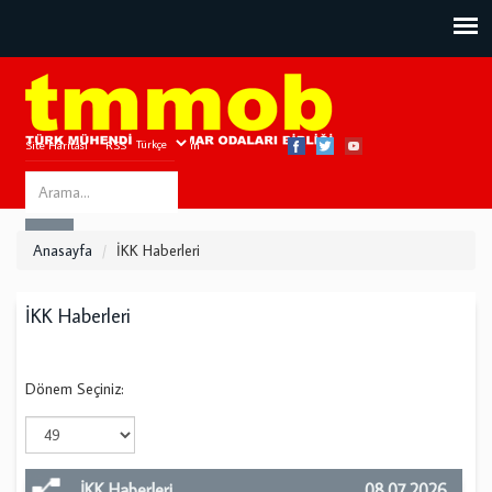
Site Haritası
RSS
Bize Ulaşın
Search
ARA
this
Anasayfa
İKK Haberleri
site
İKK Haberleri
Dönem Seçiniz:
İKK Haberleri
08.07.2026