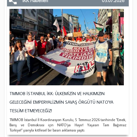
İKK Haberleri
05.07.2026
TMMOB İSTANBUL İKK: ÜLKEMİZİN VE HALKIMIZIN
GELECEĞİNİ EMPERYALİZMİN SAVAŞ ÖRGÜTÜ NATO'YA
TESLİM ETMEYECEĞİZ!
TMMOB İstanbul İl Koordinasyon Kurulu, 5 Temmuz 2026 tarihinde "Emek,
Barış ve Demokrasi için NATO’ya Hayır! Yaşasın Tam Bağımsız
Türkiye!" şiarıyla kitllesel bir basın aıklaması yaptı.