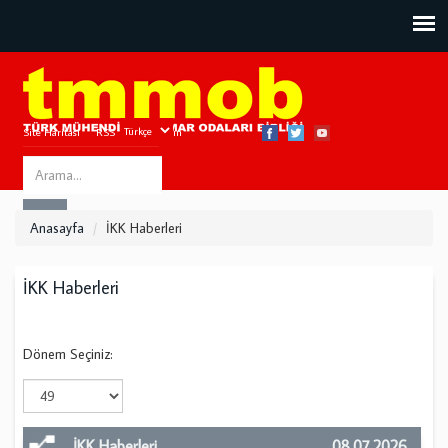
Site Haritası
RSS
Bize Ulaşın
Search
ARA
this
Anasayfa
İKK Haberleri
site
İKK Haberleri
Dönem Seçiniz:
İKK Haberleri
08.07.2026