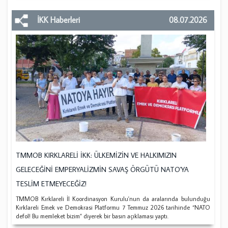
İKK Haberleri
08.07.2026
TMMOB KIRKLARELİ İKK: ÜLKEMİZİN VE HALKIMIZIN
GELECEĞİNİ EMPERYALİZMİN SAVAŞ ÖRGÜTÜ NATO'YA
TESLİM ETMEYECEĞİZ!
TMMOB Kırklareli İl Koordinasyon Kurulu'nun da aralarında bulunduğu
Kırklareli Emek ve Demokrasi Platformu 7 Temmuz 2026 tarihinde “NATO
defol! Bu memleket bizim” diyerek bir basın açıklaması yaptı.