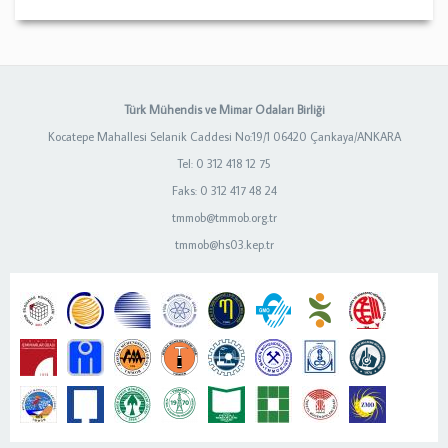
Türk Mühendis ve Mimar Odaları Birliği
Kocatepe Mahallesi Selanik Caddesi No:19/1 06420 Çankaya/ANKARA
Tel: 0 312 418 12 75
Faks: 0 312 417 48 24
tmmob@tmmob.org.tr
tmmob@hs03.kep.tr