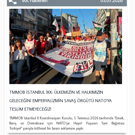
İKK Haberleri
05.07.2026
TMMOB İSTANBUL İKK: ÜLKEMİZİN VE HALKIMIZIN
GELECEĞİNİ EMPERYALİZMİN SAVAŞ ÖRGÜTÜ NATO'YA
TESLİM ETMEYECEĞİZ!
TMMOB İstanbul İl Koordinasyon Kurulu, 5 Temmuz 2026 tarihinde "Emek,
Barış ve Demokrasi için NATO’ya Hayır! Yaşasın Tam Bağımsız
Türkiye!" şiarıyla kitllesel bir basın aıklaması yaptı.