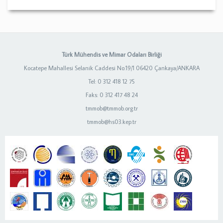
Türk Mühendis ve Mimar Odaları Birliği
Kocatepe Mahallesi Selanik Caddesi No:19/1 06420 Çankaya/ANKARA
Tel: 0 312 418 12 75
Faks: 0 312 417 48 24
tmmob@tmmob.org.tr
tmmob@hs03.kep.tr