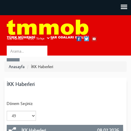
Site Haritası
RSS
Bize Ulaşın
Search
ARA
this
Anasayfa
İKK Haberleri
site
İKK Haberleri
Dönem Seçiniz:
İKK Haberleri
08.07.2026