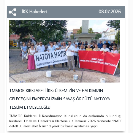
İKK Haberleri
08.07.2026
TMMOB KIRKLARELİ İKK: ÜLKEMİZİN VE HALKIMIZIN
GELECEĞİNİ EMPERYALİZMİN SAVAŞ ÖRGÜTÜ NATO'YA
TESLİM ETMEYECEĞİZ!
TMMOB Kırklareli İl Koordinasyon Kurulu'nun da aralarında bulunduğu
Kırklareli Emek ve Demokrasi Platformu 7 Temmuz 2026 tarihinde “NATO
defol! Bu memleket bizim” diyerek bir basın açıklaması yaptı.