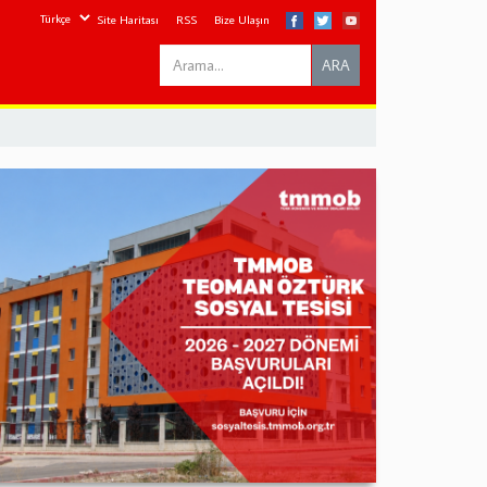
Site Haritası
RSS
Bize Ulaşın
Search
ARA
this
site