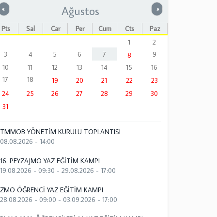
Ağustos
Önceki
Sonraki
«
»
Pts
Sal
Çar
Per
Cum
Cts
Paz
1
2
3
4
5
6
7
9
8
10
11
12
13
14
15
16
17
18
19
20
21
22
23
24
25
26
27
28
29
30
31
TMMOB YÖNETİM KURULU TOPLANTISI
08.08.2026 - 14:00
16. PEYZAJMO YAZ EĞİTİM KAMPI
19.08.2026 - 09:30
-
29.08.2026 - 17:00
ZMO ÖĞRENCİ YAZ EĞİTİM KAMPI
28.08.2026 - 09:00
-
03.09.2026 - 17:00