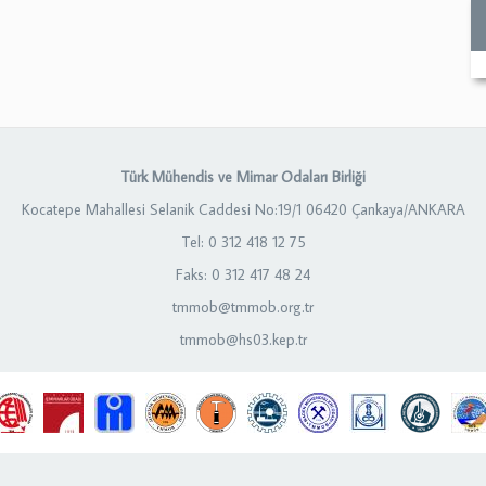
Türk Mühendis ve Mimar Odaları Birliği
Kocatepe Mahallesi Selanik Caddesi No:19/1 06420 Çankaya/ANKARA
Tel: 0 312 418 12 75
Faks: 0 312 417 48 24
tmmob@tmmob.org.tr
tmmob@hs03.kep.tr