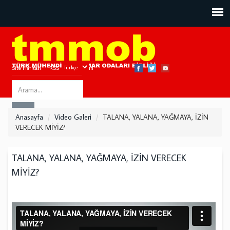
Site Haritası
RSS
Bize Ulaşın
Search
ARA
this
Anasayfa
Video Galeri
TALANA, YALANA, YAĞMAYA, İZİN
site
VERECEK MİYİZ?
TALANA, YALANA, YAĞMAYA, İZİN VERECEK
MİYİZ?