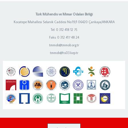
Türk Mühendis ve Mimar Odaları Birliği
Kocatepe Mahallesi Selanik Caddesi No:19/1 06420 Çankaya/ANKARA
Tel: 0 312 418 12 75
Faks: 0 312 417 48 24
tmmob@tmmob.org.tr
tmmob@hs03.kep.tr