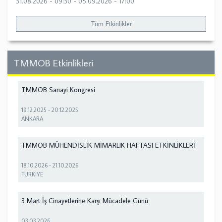
31.08.2026 - 09:30
-
05.09.2026 - 17:00
Tüm Etkinlikler
TMMOB Etkinlikleri
TMMOB Sanayi Kongresi
19.12.2025
-
20.12.2025
ANKARA
TMMOB MÜHENDİSLİK MİMARLIK HAFTASI ETKİNLİKLERİ
18.10.2026
-
21.10.2026
TÜRKİYE
3 Mart İş Cinayetlerine Karşı Mücadele Günü
03.03.2026