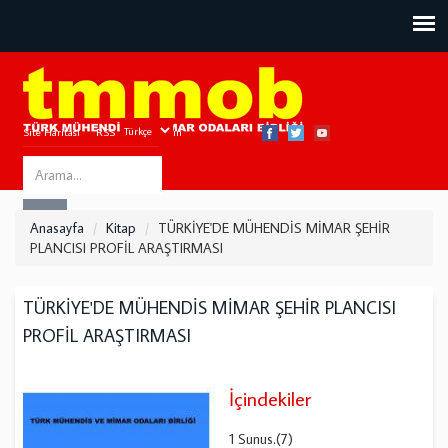
Site Haritası
RSS
Bize Ulaşın
Search
ARA
this
Anasayfa
Kitap
TÜRKİYE'DE MÜHENDİS MİMAR ŞEHİR
site
PLANCISI PROFİL ARAŞTIRMASI
TÜRKİYE'DE MÜHENDİS MİMAR ŞEHİR PLANCISI
PROFİL ARAŞTIRMASI
İçindekiler
1 Sunus.(7)