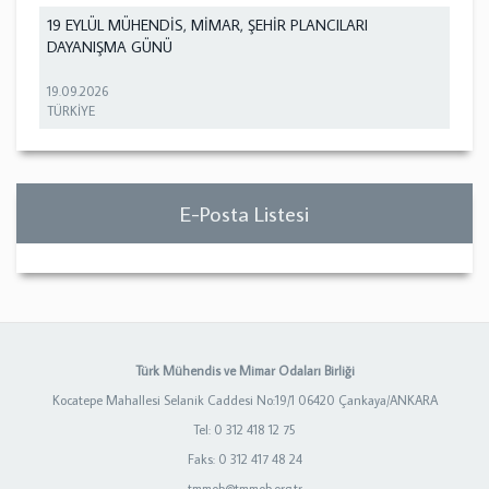
19 EYLÜL MÜHENDİS, MİMAR, ŞEHİR PLANCILARI
DAYANIŞMA GÜNÜ
19.09.2026
TÜRKİYE
E-Posta Listesi
Türk Mühendis ve Mimar Odaları Birliği
Kocatepe Mahallesi Selanik Caddesi No:19/1 06420 Çankaya/ANKARA
Tel: 0 312 418 12 75
Faks: 0 312 417 48 24
tmmob@tmmob.org.tr