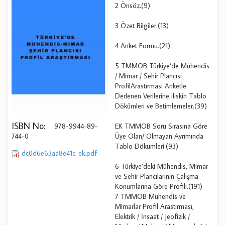
2 Önsöz.(9)
3 Özet Bilgiler.(13)
4 Anket Formu.(21)
5 TMMOB Türkiye‘de Mühendis
/ Mimar / Sehir Plancısı
ProfilArastırması Anketle
Derlenen Verilerine iliskin Tablo
Dökümleri ve Betimlemeler.(39)
ISBN No:
978-9944-89-
EK TMMOB Soru Sırasına Göre
744-0
Üye Olan/ Olmayan Ayrımında
Tablo Dökümleri.(93)
dc0d6e63aa8e41c_ek.pdf
6 Türkiye‘deki Mühendis, Mimar
ve Sehir Plancılarının Çalışma
Konumlarına Göre Profili.(191)
7 TMMOB Mühendis ve
Mimarlar Profil Arastırması,
Elektrik / İnsaat / Jeofizik /