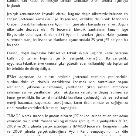
Kanunu”nun kabul edilmesiyle birlikte santrallar birbiri ardına açılmaya
başlandı.
Jeolojik konumundan kaynaklı olarak, bugüne değin ülkemizde bulunan en
zengin jeotermal kaynaklar Ege Bölgemizde, özellikle de Büyük Menderes
Grabeni olarak tanımlanan ve Aydın ilini içine alan havzada yer alıyor. Bugün
ülkemizde devrede olan 48 Jeotermal Elektrik Santralının tamamı Ege
Bölgesinde bulunuyor. Bunların 28’i Aydın ili sınırları içinde. Halen yatırım
sürecinde olan, ön lisans ve planlama aşamasındaki 25 yeni JES de yine bu
bölgede.
Esasen, doğal kaynaklar bilimsel ve teknik ilkeler ışığında kamu yararına
kullanıldığı zaman hepimiz için bir zenginlik kaynağıdır. Bu zenginlik,
uygunsuz tekniklerle ve kamusal çıkar gözetilmeden kullanıldığında toplumsal
bir tehdide de dönüşebiliyor.
JES’ler açısından da durum böyledir. Jeotermal enerjinin yenilenebilir,
sürdürülebilir ve ekolojik niteliklerini korumak için santralların yaşam
alanlarının yakınına kurulmaması, yeraltından çıkan gazların atmosfere
salınmaması ve yeraltından çıkan akışkanın yerüstüne deşarj edilmemesi
temel gerekliliktir. Bu temel nitelikteki kurallara uyulmadığında ise Jeotermal
enerji havamıza, suyumuza, toprağımıza, tarım ürünlerimize ve sağlığımıza
ciddi zararlar verebilecek bir enerji kaynağıdır.
TMMOB olarak sürecin başından itibaren JES’ler konusunda atılan her adımı
yakından takip ettik. Yasada ve uygulamada gördüğümüz yanlışlıkları 2007,
2009 ve 2015 yılında gerçekleştirdiğimiz TMMOB Jeotermal Kongrelerimizde
ve 2009 yılında gerçekleştirdiğimiz Aydın Kent Sempozyumun da dile