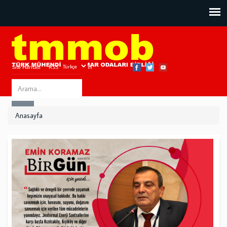
Site Haritası
RSS
Bize Ulaşın
Search
ARA
this
Anasayfa
site