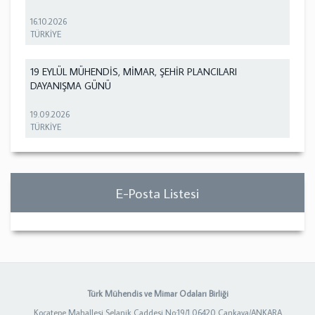
16.10.2026
TÜRKİYE
19 EYLÜL MÜHENDİS, MİMAR, ŞEHİR PLANCILARI
DAYANIŞMA GÜNÜ
19.09.2026
TÜRKİYE
E-Posta Listesi
Türk Mühendis ve Mimar Odaları Birliği
Kocatepe Mahallesi Selanik Caddesi No:19/1 06420 Çankaya/ANKARA