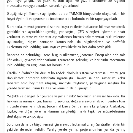
getirmeye çalıştık. Ne yazık ki, tüm uyarı ve çözüm önerilerimize rağmen
mevzuatta ve uygulamadaki sorunlar giderilmedi.
Geçtiğimiz yıl Temmuz ayı içerisinde de TMMOB bünyesinde oluşturulan bir
heyet Aydın ili ve çevresinde incelemelerde bulundu ve bir rapor yayınladı.
Bu raporla, mevcut jeotermal santral kuyu ve iletim hatlarının bilimsel ve teknik
gerekliliklere aykırılıklar içerdiği, yer seçimi, ÇED süreçleri, işletme ruhsatı
verilmesi, işletme ve denetim aşamalarının hiçbirisinde mevzuat hükümlerine
uyulmadığı, ölçüm sonuçları konusunda da bilgilendirme ve şeffaflık
ilkelerinin ihlal edildiği kamuoyu ve yetkililerle bir kez daha paylaşıldı.
Raporda da belirtildiği üzere, bugün ülkemizde, Jeotermal Enerji alanında salt
kâr odaklı, çevresel tahribatların görmezden gelindiği ve her türlü mevzuatın
ihlal edildiği bir uygulama söz konusudur.
Özellikle Aydın’da bu durum bölgedeki ekolojik sistemi ve tarımsal üretimi geri
dönülemez derecede tahribata uğratmıştır. Havaya salınan gazlar ve koku
rahatsız edici boyutlara ulaşmış, inciriyle, zeytiniyle, pamuğuyla meşhur bu
yörede tarımsal ürünü kalitesi ve verimi hızla düşmüştür.
“Sağlıklı ve dengeli bir çevrede yaşama hakkı” hepimizin anayasal hakkıdır. Bu
hakkını savunmak için, havasını, suyunu, doğasını savunmak için verilen tüm
mücadelelerin yanındayız. Jeotermal Enerji Santrallerine karşı başta Kızılcaköy,
Kıyıköy ve diğer yöre halklarının sergilediği haklı tepki ve mücadelesinin
destekçisi ve takipçisiyiz.
Sorunun daha da büyümemesi için mevcut Jeotermal Enerji Santralleri etkin bir
şekilde denetlenmelidir. Yanlış yerde yanlış projelendirilen ya da yanlış