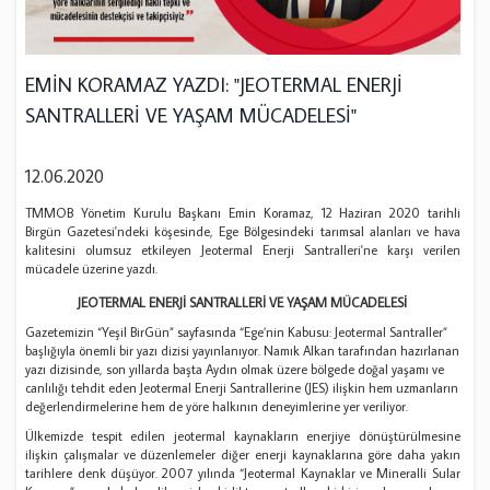
EMİN KORAMAZ YAZDI: "JEOTERMAL ENERJİ
SANTRALLERİ VE YAŞAM MÜCADELESİ"
12.06.2020
TMMOB Yönetim Kurulu Başkanı Emin Koramaz, 12 Haziran 2020 tarihli
Birgün Gazetesi'ndeki köşesinde, Ege Bölgesindeki tarımsal alanları ve hava
kalitesini olumsuz etkileyen Jeotermal Enerji Santralleri'ne karşı verilen
mücadele üzerine yazdı.
JEOTERMAL ENERJİ SANTRALLERİ VE YAŞAM MÜCADELESİ
Gazetemizin “Yeşil BirGün” sayfasında “Ege’nin Kabusu: Jeotermal Santraller”
başlığıyla önemli bir yazı dizisi yayınlanıyor. Namık Alkan tarafından hazırlanan
yazı dizisinde, son yıllarda başta Aydın olmak üzere bölgede doğal yaşamı ve
canlılığı tehdit eden Jeotermal Enerji Santrallerine (JES) ilişkin hem uzmanların
değerlendirmelerine hem de yöre halkının deneyimlerine yer veriliyor.
Ülkemizde tespit edilen jeotermal kaynakların enerjiye dönüştürülmesine
ilişkin çalışmalar ve düzenlemeler diğer enerji kaynaklarına göre daha yakın
tarihlere denk düşüyor. 2007 yılında “Jeotermal Kaynaklar ve Mineralli Sular