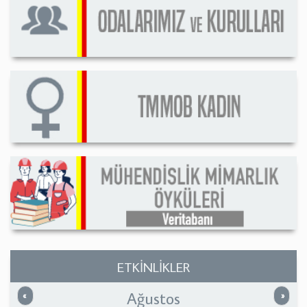
ETKİNLİKLER
Ağustos
Önceki
Sonrak
«
»