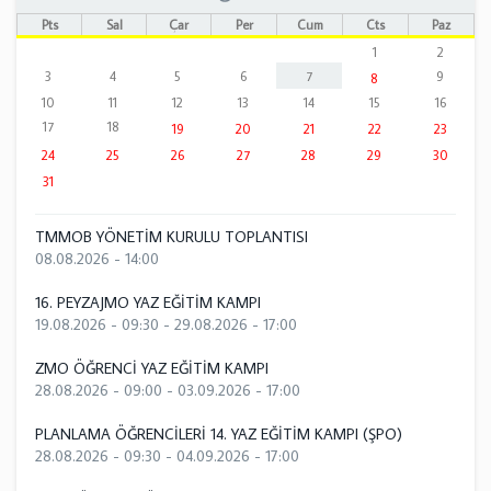
Pts
Sal
Çar
Per
Cum
Cts
Paz
1
2
3
4
5
6
7
9
8
10
11
12
13
14
15
16
17
18
19
20
21
22
23
24
25
26
27
28
29
30
31
TMMOB YÖNETİM KURULU TOPLANTISI
08.08.2026 - 14:00
16. PEYZAJMO YAZ EĞİTİM KAMPI
19.08.2026 - 09:30
-
29.08.2026 - 17:00
ZMO ÖĞRENCİ YAZ EĞİTİM KAMPI
28.08.2026 - 09:00
-
03.09.2026 - 17:00
PLANLAMA ÖĞRENCİLERİ 14. YAZ EĞİTİM KAMPI (ŞPO)
28.08.2026 - 09:30
-
04.09.2026 - 17:00