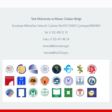
Türk Mühendis ve Mimar Odaları Birliği
Kocatepe Mahallesi Selanik Caddesi No:19/1 06420 Çankaya/ANKARA
Tel: 0 312 418 12 75
Faks: 0 312 417 48 24
tmmob@tmmob.org.tr
tmmob@hs03.kep.tr