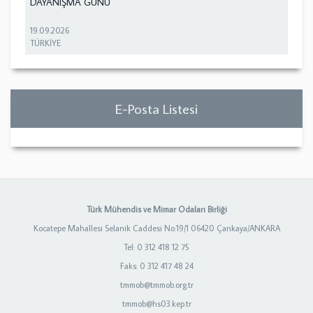
DAYANIŞMA GÜNÜ
19.09.2026
TÜRKİYE
E-Posta Listesi
Türk Mühendis ve Mimar Odaları Birliği
Kocatepe Mahallesi Selanik Caddesi No:19/1 06420 Çankaya/ANKARA
Tel: 0 312 418 12 75
Faks: 0 312 417 48 24
tmmob@tmmob.org.tr
tmmob@hs03.kep.tr