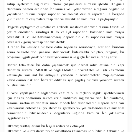
sahip üyelerimiz eşgüdümlü olarak çalışmalarını sürdürmüşlerdir. Birliğimiz
depremin hemen ardından İKK’larımız ve üyelerimizden aldığımız bilgiler ile
yayımlanan durum tespit raporları ve mevcut durum raporları ile bölgede
yürütülen tüm çalışmaları, tespitleri ve eksiklikleri kamuoyu ile paylaşmıştır.
Bölgede yaptığımız çalışmalar ve ardında meslektaşlarımızın durum tespiti ve
çözüm önerilerini sunduğu 8. Ay ve 1.yıl raporlarını hazırlayıp kamuoyuyla
paylaştık. Bu yıl ise Kahramanmaraş depreminin 2. Yıl raporunu kamuoyuyla
paylaşarak görüş ve tespitlerimizi ilettik.
Buradan bu vesileyle bir kere daha söylemek zorundayız; Afetlerin bundan
sonra felakete dönüşmesini istemiyorsak; bütünlüklü bir plan, program, bu
programı uygulayacak bir devlet yapılanması ve güçlü bir siyasi irade şarttır.
Benzer felaketleri bir daha yaşamamak için derhal adım atılmalıdır. Yapı
denetimi sistemi TMMOB ve bağlı Odalar, üniversiteler ve ilgili kesimlerin
katılımıyla kamusal bir anlayışla yeniden düzenlenmelidir. Yapılaşmadan
kaynaklanan risklerin bertaraf edilmesi için çağdaş bir "risk yönetim" sistemi
oluşturulmalıdır.
Güvenli yapılaşmanın sağlanması ve tüm bu süreçlerin sağlıklı işletilebilmesi
için meslek odalarının sürece etkin katılımını sağlayacak yeni bir planlama,
tasarım, üretim ve denetim süreci modeli benimsenmelidir. Depremlerde can
kayıplarının önlenmesi için izlenmesi gereken tek yol, mühendislik ve mimarlık
hizmetlerinin bilimsel-teknik doğruların ışığında kamucu bir yaklaşımla
uygulanmasıdır.
Ülkemiz, yurttaşlarımız bu büyük acıları hak etmiyor!
Ülkemizin ve yurttaşlarımızın enkaz altında kalmaması için, bilimin, tekniğin ve