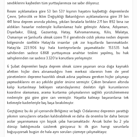
sevdiklerini kaybeden tüm yurttaşlarımıza ise sabır diliyoruz.
Resmi açıklamalara göre 53 bin 537 kişinin hayatını kaybettiği depremlerde
Çevre, Şehircilik ve İklim Değişikliği Bakanlığının açıklamalarına göre 39 bin
441 bina deprem anında yıkılmış, yıkılan binalarla birlikte 271 bin 892 bina ise
aldıkları hasarlar nedeniyle kullanılamaz hale gelmiştir. Adana, Adıyaman,
Diyarbakır, Elâzığ, Gaziantep, Hatay, Kahramanmaraş, Kilis, Malatya,
Osmaniye ve Şanlıurfa olmak üzere 11 il genelinde ciddi yıkıma neden deprem
bölgesinde özellikle Hatay’da insanlar çok zor koşullarda barınmaktadır.
Hatay’da 223.906 kişi hala konteynırlarda yaşamaktadır. 153.535 hak
sahibinden sadece 6.868 yurttaşımıza anahtar teslimi yapılmış, bu hak
sahiplerinden ise sadece 3.320’si konutlara yerleşmiştir.
6 Şubat depremleri başta deprem olmak üzere yaşanan onca doğa kaynaklı
afetten hiçbir ders alınamadığını hem merkezi idarenin hem de yerel
yönetimlerin depreme hazırlıklı olmak adına yapılması gereken hiçbir çalışmayı
yapmadıklarını en acı şekilde gözler önüne sermiştir. Çöken binaların altında
kalıp kurtarılmayı bekleyen vatandaşlarımız devletin ilgili kurumlarının
koordine olamaması, arama kurtarma çalışmalarının sağlıklı yürütülememesi
nedeniyle göz göre göre can vermiştir. Hayatta kalmayı başaranlarsa tek
kelimeyle kaderleriyle baş başa bırakılmıştır.
Geçtiğimiz bu iki yıl içerisinde Birliğimiz ve bağlı Odalarımız depremin yarattığı
yıkımın sonuçlarını ortadan kaldırabilmek ve daha da önemlisi bir daha benzer
acılar yaşanmaması için büyük çaba harcamaktadır. Ancak bizler bu 2 yıla
dönüp baktığımızda üzülerek görüyoruz ki ilk gün hangi sorunlarla
boğuşuyorsak bugün de hala aynı soruları çözmeye çalışmaktayız.