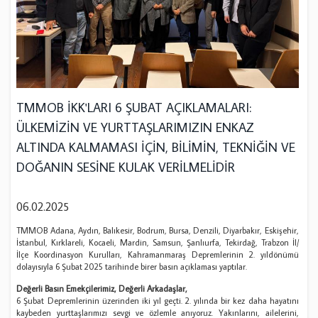
TMMOB İKK'LARI 6 ŞUBAT AÇIKLAMALARI:
ÜLKEMİZİN VE YURTTAŞLARIMIZIN ENKAZ
ALTINDA KALMAMASI İÇİN, BİLİMİN, TEKNİĞİN VE
DOĞANIN SESİNE KULAK VERİLMELİDİR
06.02.2025
TMMOB Adana, Aydın, Balıkesir, Bodrum, Bursa, Denzili, Diyarbakır, Eskişehir,
İstanbul, Kırklareli, Kocaeli, Mardin, Samsun, Şanlıurfa, Tekirdağ, Trabzon İl/
İlçe Koordinasyon Kurulları, Kahramanmaraş Depremlerinin 2. yıldönümü
dolayısıyla 6 Şubat 2025 tarihinde birer basın açıklaması yaptılar.
Değerli Basın Emekçilerimiz, Değerli Arkadaşlar,
6 Şubat Depremlerinin üzerinden iki yıl geçti. 2. yılında bir kez daha hayatını
kaybeden yurttaşlarımızı sevgi ve özlemle anıyoruz. Yakınlarını, ailelerini,