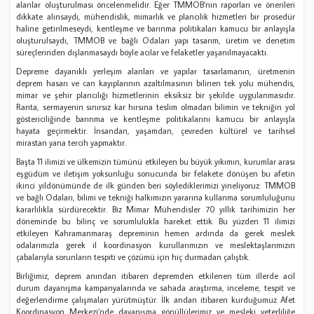
alanlar oluşturulması öncelenmelidir. Eğer TMMOB’nin raporları ve önerileri
dikkate alınsaydı, mühendislik, mimarlık ve plancılık hizmetleri bir prosedür
haline getirilmeseydi, kentleşme ve barınma politikaları kamucu bir anlayışla
oluşturulsaydı, TMMOB ve bağlı Odaları yapı tasarım, üretim ve denetim
süreçlerinden dışlanmasaydı böyle acılar ve felaketler yaşanılmayacaktı.
Depreme dayanıklı yerleşim alanları ve yapılar tasarlamanın, üretmenin
deprem hasarı ve can kayıplarının azaltılmasının bilinen tek yolu mühendis,
mimar ve şehir plancılığı hizmetlerinin eksiksiz bir şekilde uygulanmasıdır.
Ranta, sermayenin sınırsız kar hırsına teslim olmadan bilimin ve tekniğin yol
göstericiliğinde barınma ve kentleşme politikalarını kamucu bir anlayışla
hayata geçirmektir. İnsandan, yaşamdan, çevreden kültürel ve tarihsel
mirastan yana tercih yapmaktır.
Başta 11 ilimizi ve ülkemizin tümünü etkileyen bu büyük yıkımın, kurumlar arası
eşgüdüm ve iletişim yoksunluğu sonucunda bir felakete dönüşen bu afetin
ikinci yıldönümünde de ilk günden beri söylediklerimizi yineliyoruz: TMMOB
ve bağlı Odaları, bilimi ve tekniği halkımızın yararına kullanma sorumluluğunu
kararlılıkla sürdürecektir. Biz Mimar Mühendisler 70 yıllık tarihimizin her
döneminde bu bilinç ve sorumlulukla hareket ettik. Bu yüzden 11 ilimizi
etkileyen Kahramanmaraş depreminin hemen ardında da gerek meslek
odalarımızla gerek il koordinasyon kurullarımızın ve meslektaşlarımızın
çabalarıyla sorunların tespiti ve çözümü için hiç durmadan çalıştık.
Birliğimiz, deprem anından itibaren depremden etkilenen tüm illerde acil
durum dayanışma kampanyalarında ve sahada araştırma, inceleme, tespit ve
değerlendirme çalışmaları yürütmüştür. İlk andan itibaren kurduğumuz Afet
Koordinasyon Merkezi’nde dayanışma gönüllülerimiz ve mesleki yeterliliğe