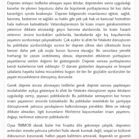
Depremi önleyici tedbirler almayan siyasi iktidar, depremden sonra uyguladığı
kararlar ile yıkımın boyutunu daha da büyüterek yurttaşlarımızı bir kez daha
karanlığın içinde bırakmıştır. Deprem bölgesinde insanlarımız eğitim, sağlık,
barınma, beslenme ve sağlıklı su hakkı gibi pek çok hak ve kamusal hizmetten
hala mahrum kalmaktadır. Vatandaşlarımızın bir kısmı insani gereksinimlerin
yeterince dikkate alınmadığı geçici barınma alanlarında, bir kısmı hasarlı
evlerinin önüne kurdukları çadırlarda, barakalarda ağır kış koşullarında
yaşamını sürdürmeye çalışmaktadır. Çok açıktır ki afeti bir felakete dönüştüren
bu politikalar sürdürüldüğü sürece bir deprem ülkesi olan ülkemizde buna
benzer daha pek çok acıyla burun buruna olacağız. Bu sorunlara yönelik
herhangi bir çözüm üretilmemiş olması, depremden etkilenen yurttaşların
yaşamlarına verilen değerin bir göstergesidir. Deprem sonrası yurttaşlarımız
kendi kaderlerine terk edilmiştir. O dönem gösterilen dayanışma ve bireysel
çabalarla hayatta kalma mücadelesi bugün de bin bir güçlükle sürdürülen bir
yaşam mücadelesine dönüşmüş durumda.
Gerek deprem öncesi alınmayan tedbirler gerek deprem sonrası yapılmayan
müdahaleler açıkça gösteriyor ki afeti bir felakete dönüştüren siyasi iktidarın
uyguladığı rantçı, piyasacı politikalardır. Bu politikalar sermayenin kar hırsını
insan yaşamının önünde tutmaktadır. Bu politikalar memleketi bir şantiyeye
dönüştürerek yalnızca yandaşlarını kalkındırmaya yöneliktir. Bilim ve tekniği
dikkate almadan, ilgili kurumların fikirlerine başvurmadan insan yaşamını,
doğayı, tarihimizi sömüren politikalardır.
Oysa TMMOB olarak bizler her fırsatta dile getirmeye çalıştık; depremin
ardından mesele yalnızca şehirleri fiziki olarak kurmak değil, sosyal ve kültürel
dokusunun korunarak, halkın yaşam kalitesini artıracak, dayanıklı ve güvenli