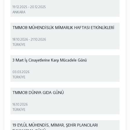
19.12.2025
-
20.12.2025
ANKARA
TMMOB MÜHENDİSLİK MİMARLIK HAFTASI ETKİNLİKLERİ
18.10.2026
-
21.10.2026
TÜRKİYE
3 Mart İş Cinayetlerine Karşı Mücadele Günü
03.03.2026
TÜRKİYE
TMMOB DÜNYA GIDA GÜNÜ
16.10.2026
TÜRKİYE
19 EYLÜL MÜHENDİS, MİMAR, ŞEHİR PLANCILARI