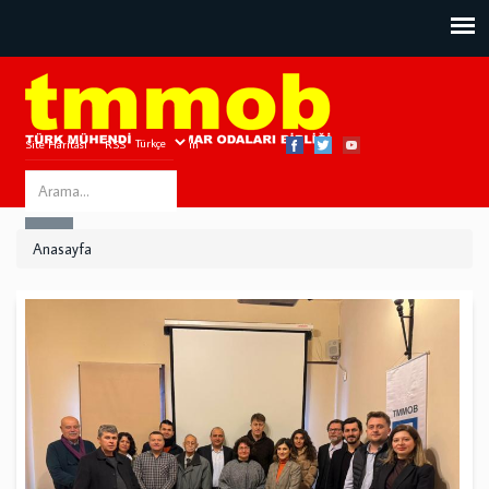
Site Haritası
RSS
Bize Ulaşın
Search
ARA
this
Anasayfa
site