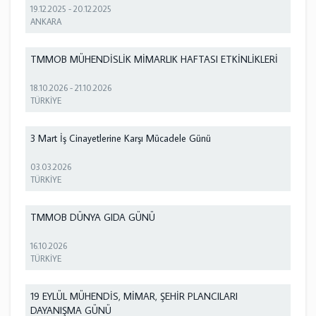
19.12.2025
-
20.12.2025
ANKARA
TMMOB MÜHENDİSLİK MİMARLIK HAFTASI ETKİNLİKLERİ
18.10.2026
-
21.10.2026
TÜRKİYE
3 Mart İş Cinayetlerine Karşı Mücadele Günü
03.03.2026
TÜRKİYE
TMMOB DÜNYA GIDA GÜNÜ
16.10.2026
TÜRKİYE
19 EYLÜL MÜHENDİS, MİMAR, ŞEHİR PLANCILARI
DAYANIŞMA GÜNÜ