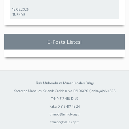
19.09.2026
TÜRKİYE
E-Posta Listesi
Türk Mühendis ve Mimar Odaları Birliği
Kocatepe Mahallesi Selanik Caddesi No:19/1 06420 Çankaya/ANKARA
Tel: 0 312 418 12 75
Faks: 0 312 417 48 24
tmmob@tmmob.org.tr
tmmob@hs03.kep.tr