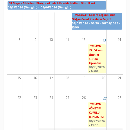
31 Mayıs - 5 Haziran Ekolojik Yıkımla Mücadele Haftası Etkinlikleri
05/31/2026 (Tüm gün)
-
06/06/2026 (Tüm gün)
TMMOB 49. Dönem Çoğunluksuz
Olağan Genel Kurulu ve Seçimi
06/05/2026 - 09:30
-
06/07/2026 -
17:00
8
9
10
11
12
14
13
TMMOB
49. Dönem
Yönetim
Kurulu
Toplantısı
06/13/2026
- 14:00
15
16
17
18
19
20
21
22
23
24
25
26
28
27
TMMOB
YÖNETİM
KURULU
TOPLANTISI
06/27/2026
- 13:00