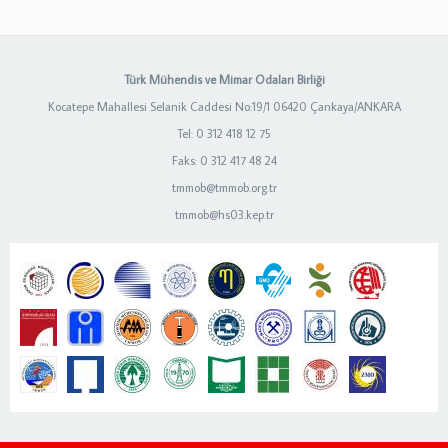
Türk Mühendis ve Mimar Odaları Birliği
Kocatepe Mahallesi Selanik Caddesi No:19/1 06420 Çankaya/ANKARA
Tel: 0 312 418 12 75
Faks: 0 312 417 48 24
tmmob@tmmob.org.tr
tmmob@hs03.kep.tr