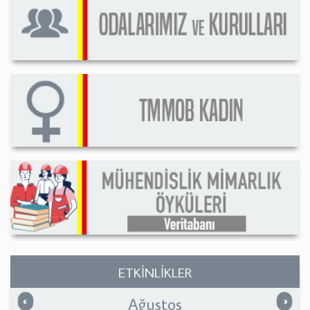
ETKİNLİKLER
Ağustos
Önceki
Sonrak
«
»