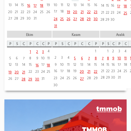
13
14
15
19
10
11
12
13
14
15
16
16
17
18
14
15
16
17
18
17
18
19
20
21
22
23
20
21
22
23
24
25
26
21
22
23
24
25
27
28
29
30
31
24
25
26
27
28
29
30
28
29
30
31
Ekim
Kasım
Aralık
P
S
Ç
P
C
C
P
P
S
Ç
P
C
C
P
P
S
Ç
P
C
4
1
1
2
3
4
1
2
3
2
3
4
5
6
7
8
7
8
9
10
11
5
6
7
8
9
10
11
12
13
14
15
17
9
10
11
12
13
14
15
14
15
16
17
18
16
18
16
17
18
19
21
22
23
24
25
20
21
22
22
23
24
25
19
20
21
28
29
30
31
23
24
25
26
28
29
27
26
27
31
28
29
30
30