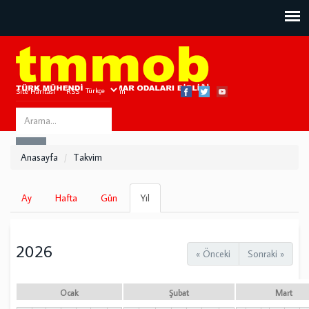
Site Haritası
RSS
Bize Ulaşın
Search
ARA
this
Anasayfa
Takvim
site
Birincil
Ay
Hafta
Gün
Yıl
(etkin
sekmeler
sekme)
2026
« Önceki
Sonraki »
Ocak
Şubat
Mart