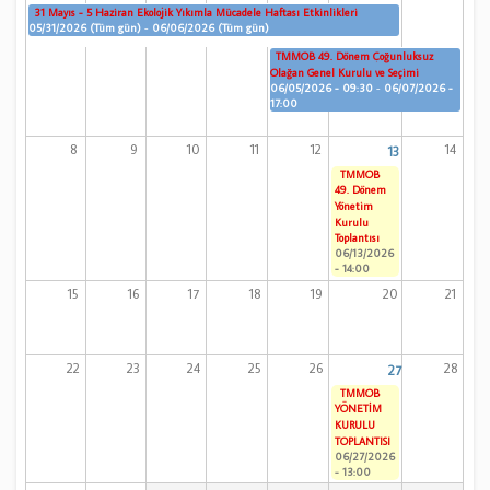
31 Mayıs - 5 Haziran Ekolojik Yıkımla Mücadele Haftası Etkinlikleri
05/31/2026 (Tüm gün)
-
06/06/2026 (Tüm gün)
TMMOB 49. Dönem Çoğunluksuz
Olağan Genel Kurulu ve Seçimi
06/05/2026 - 09:30
-
06/07/2026 -
17:00
8
9
10
11
12
14
13
TMMOB
49. Dönem
Yönetim
Kurulu
Toplantısı
06/13/2026
- 14:00
15
16
17
18
19
20
21
22
23
24
25
26
28
27
TMMOB
YÖNETİM
KURULU
TOPLANTISI
06/27/2026
- 13:00