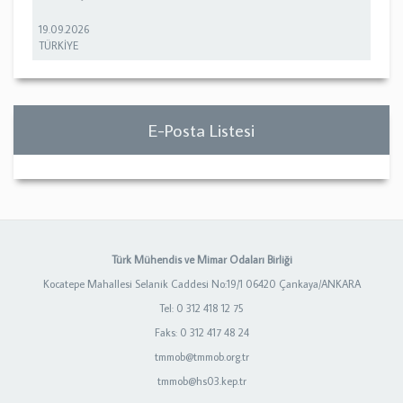
19.09.2026
TÜRKİYE
E-Posta Listesi
Türk Mühendis ve Mimar Odaları Birliği
Kocatepe Mahallesi Selanik Caddesi No:19/1 06420 Çankaya/ANKARA
Tel: 0 312 418 12 75
Faks: 0 312 417 48 24
tmmob@tmmob.org.tr
tmmob@hs03.kep.tr