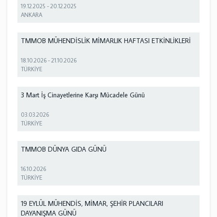
19.12.2025
-
20.12.2025
ANKARA
TMMOB MÜHENDİSLİK MİMARLIK HAFTASI ETKİNLİKLERİ
18.10.2026
-
21.10.2026
TÜRKİYE
3 Mart İş Cinayetlerine Karşı Mücadele Günü
03.03.2026
TÜRKİYE
TMMOB DÜNYA GIDA GÜNÜ
16.10.2026
TÜRKİYE
19 EYLÜL MÜHENDİS, MİMAR, ŞEHİR PLANCILARI
DAYANIŞMA GÜNÜ