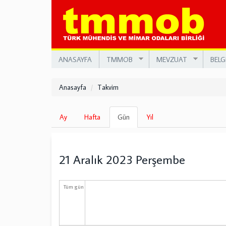
Ana
içeriğe
atla
ANASAYFA
TMMOB
MEVZUAT
BELG
Anasayfa
Takvim
Birincil
Ay
Hafta
Gün
(etkin
Yıl
sekmeler
sekme)
21 Aralık 2023 Perşembe
Tüm gün