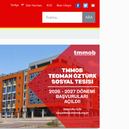
Site Haritası
RSS
Bize Ulaşın
Search
ARA
this
site