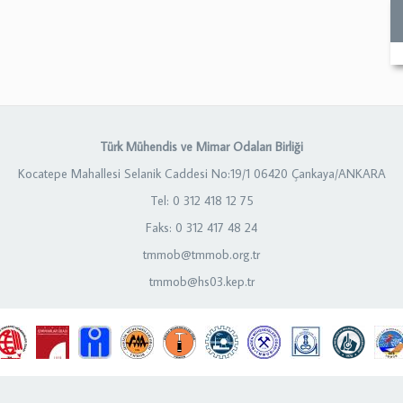
Türk Mühendis ve Mimar Odaları Birliği
Kocatepe Mahallesi Selanik Caddesi No:19/1 06420 Çankaya/ANKARA
Tel: 0 312 418 12 75
Faks: 0 312 417 48 24
tmmob@tmmob.org.tr
tmmob@hs03.kep.tr