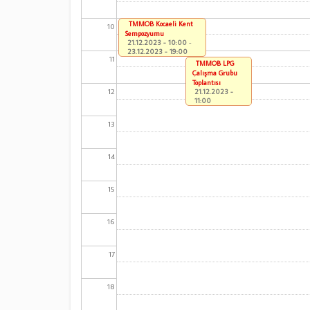
TMMOB Kocaeli Kent
10
Sempozyumu
21.12.2023 - 10:00
-
23.12.2023 - 19:00
11
TMMOB LPG
Çalışma Grubu
Toplantısı
12
21.12.2023 -
11:00
13
14
15
16
17
18