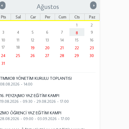
Ağustos
Önceki
Sonraki
«
»
Pts
Sal
Çar
Per
Cum
Cts
Paz
1
2
3
4
5
6
7
9
8
10
11
12
13
14
15
16
17
18
19
20
21
22
23
24
25
26
27
28
29
30
31
TMMOB YÖNETİM KURULU TOPLANTISI
08.08.2026 - 14:00
16. PEYZAJMO YAZ EĞİTİM KAMPI
19.08.2026 - 09:30
-
29.08.2026 - 17:00
ZMO ÖĞRENCİ YAZ EĞİTİM KAMPI
28.08.2026 - 09:00
-
03.09.2026 - 17:00