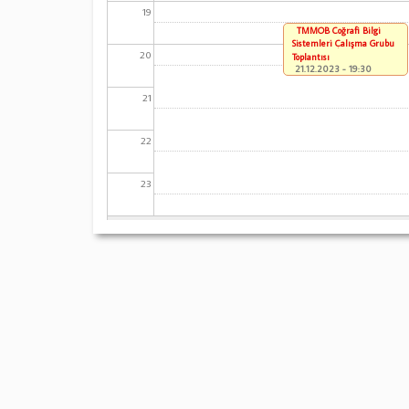
19
TMMOB Coğrafi Bilgi
Sistemleri Çalışma Grubu
20
Toplantısı
21.12.2023 - 19:30
21
22
23