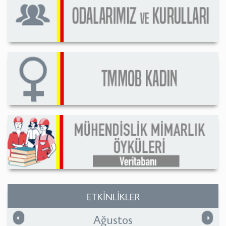
ETKİNLİKLER
Ağustos
Önceki
Sonrak
«
»