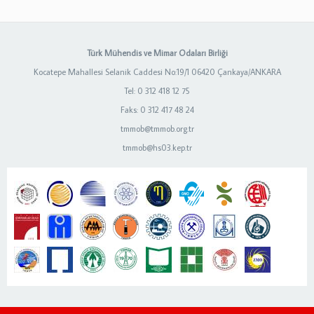
Türk Mühendis ve Mimar Odaları Birliği
Kocatepe Mahallesi Selanik Caddesi No:19/1 06420 Çankaya/ANKARA
Tel: 0 312 418 12 75
Faks: 0 312 417 48 24
tmmob@tmmob.org.tr
tmmob@hs03.kep.tr