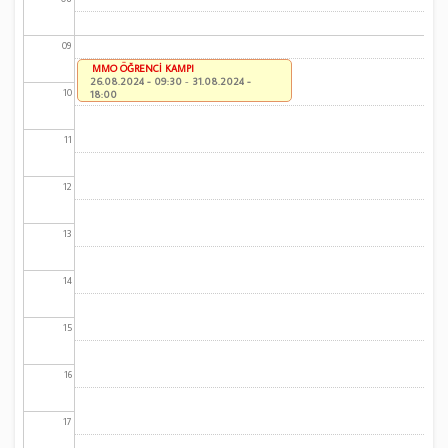
09
MMO ÖĞRENCİ KAMPI
26.08.2024 - 09:30
-
31.08.2024 -
10
18:00
11
12
13
14
15
16
17