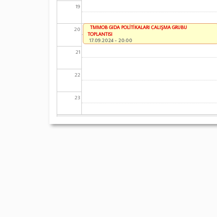
19
TMMOB GIDA POLİTİKALARI ÇALIŞMA GRUBU
20
TOPLANTISI
17.09.2024 - 20:00
21
22
23