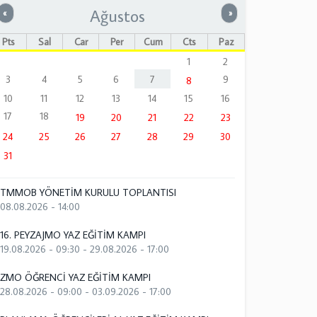
Ağustos
Önceki
Sonraki
«
»
Pts
Sal
Çar
Per
Cum
Cts
Paz
1
2
3
4
5
6
7
9
8
10
11
12
13
14
15
16
17
18
19
20
21
22
23
24
25
26
27
28
29
30
31
TMMOB YÖNETİM KURULU TOPLANTISI
08.08.2026 - 14:00
16. PEYZAJMO YAZ EĞİTİM KAMPI
19.08.2026 - 09:30
-
29.08.2026 - 17:00
ZMO ÖĞRENCİ YAZ EĞİTİM KAMPI
28.08.2026 - 09:00
-
03.09.2026 - 17:00