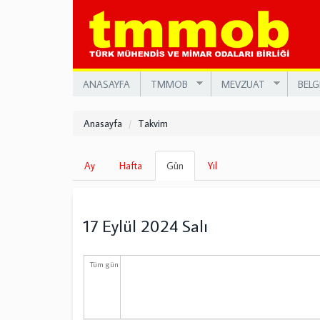
Ana
içeriğe
atla
ANASAYFA
TMMOB
MEVZUAT
BELG
Anasayfa
Takvim
Birincil
Ay
Hafta
Gün
(etkin
Yıl
sekmeler
sekme)
17 Eylül 2024 Salı
Tüm gün