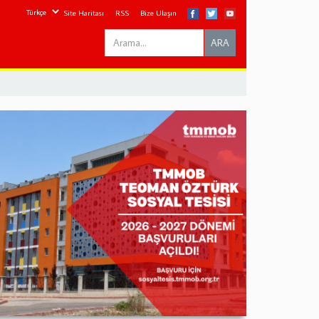
Site Haritası
RSS
Bize Ulaşın
Search
ARA
this
site