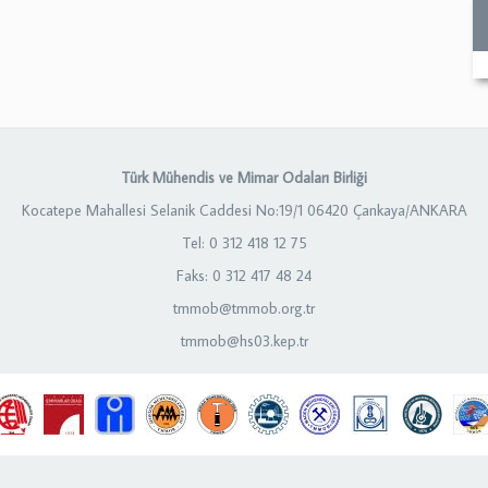
Türk Mühendis ve Mimar Odaları Birliği
Kocatepe Mahallesi Selanik Caddesi No:19/1 06420 Çankaya/ANKARA
Tel: 0 312 418 12 75
Faks: 0 312 417 48 24
tmmob@tmmob.org.tr
tmmob@hs03.kep.tr