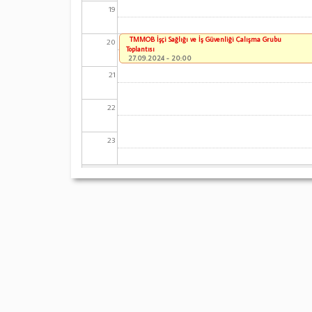
19
TMMOB İşçi Sağlığı ve İş Güvenliği Çalışma Grubu
20
Toplantısı
27.09.2024 - 20:00
21
22
23