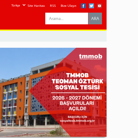
Site Haritası
RSS
Bize Ulaşın
Search
ARA
this
site