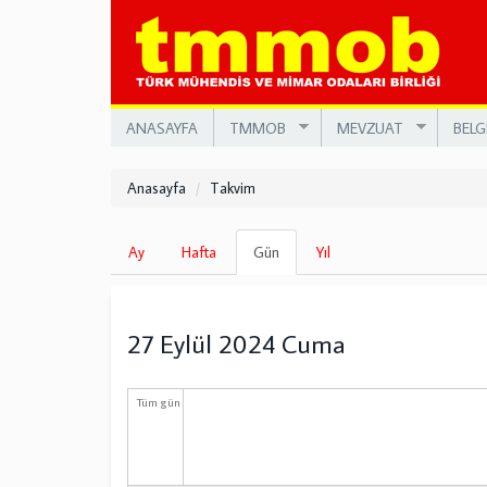
Ana
içeriğe
atla
ANASAYFA
TMMOB
MEVZUAT
BELG
Anasayfa
Takvim
Birincil
Ay
Hafta
Gün
(etkin
Yıl
sekmeler
sekme)
27 Eylül 2024 Cuma
Tüm gün