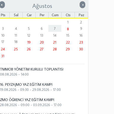
Ağustos
Önceki
Sonraki
«
»
Pts
Sal
Çar
Per
Cum
Cts
Paz
1
2
3
4
5
6
7
9
8
10
11
12
13
14
15
16
17
18
19
20
21
22
23
24
25
26
27
28
29
30
31
TMMOB YÖNETİM KURULU TOPLANTISI
08.08.2026 - 14:00
16. PEYZAJMO YAZ EĞİTİM KAMPI
19.08.2026 - 09:30
-
29.08.2026 - 17:00
ZMO ÖĞRENCİ YAZ EĞİTİM KAMPI
28.08.2026 - 09:00
-
03.09.2026 - 17:00