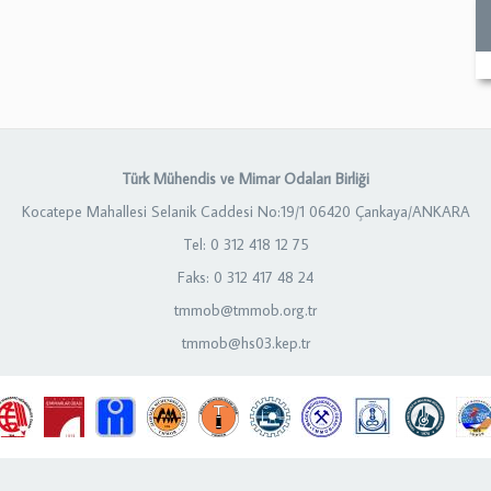
Türk Mühendis ve Mimar Odaları Birliği
Kocatepe Mahallesi Selanik Caddesi No:19/1 06420 Çankaya/ANKARA
Tel: 0 312 418 12 75
Faks: 0 312 417 48 24
tmmob@tmmob.org.tr
tmmob@hs03.kep.tr