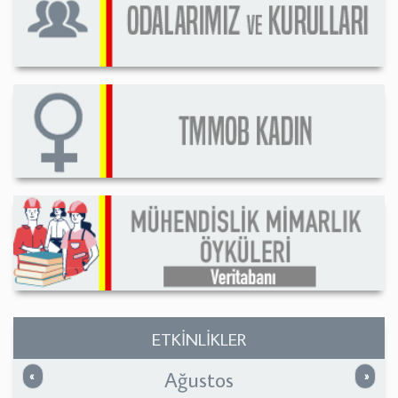
ETKİNLİKLER
Ağustos
Önceki
Sonrak
«
»