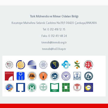
Türk Mühendis ve Mimar Odaları Birliği
Kocatepe Mahallesi Selanik Caddesi No:19/1 06420 Çankaya/ANKARA
Tel: 0 312 418 12 75
Faks: 0 312 417 48 24
tmmob@tmmob.org.tr
tmmob@hs03.kep.tr