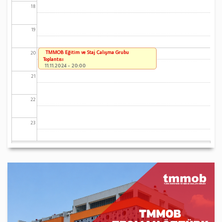
18
19
TMMOB Eğitim ve Staj Çalışma Grubu
20
Toplantısı
11.11.2024 - 20:00
21
22
23