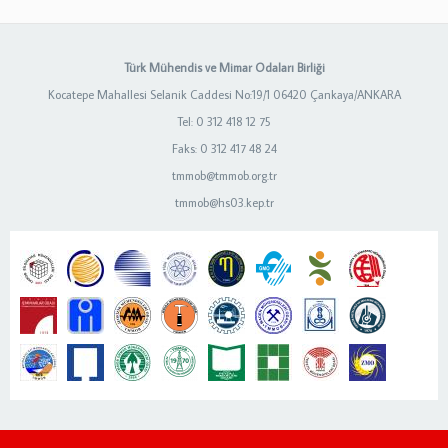
Türk Mühendis ve Mimar Odaları Birliği
Kocatepe Mahallesi Selanik Caddesi No:19/1 06420 Çankaya/ANKARA
Tel: 0 312 418 12 75
Faks: 0 312 417 48 24
tmmob@tmmob.org.tr
tmmob@hs03.kep.tr