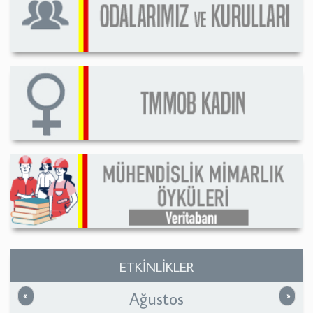
ETKİNLİKLER
Ağustos
Önceki
Sonrak
«
»