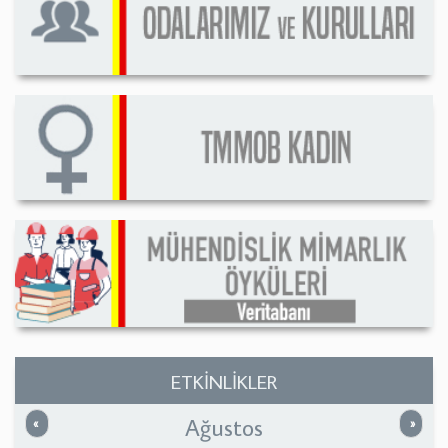
ETKİNLİKLER
Ağustos
Önceki
Sonrak
«
»