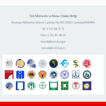
Türk Mühendis ve Mimar Odaları Birliği
Kocatepe Mahallesi Selanik Caddesi No:19/1 06420 Çankaya/ANKARA
Tel: 0 312 418 12 75
Faks: 0 312 417 48 24
tmmob@tmmob.org.tr
tmmob@hs03.kep.tr