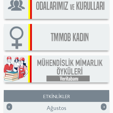
ETKİNLİKLER
Ağustos
Önceki
Sonrak
«
»