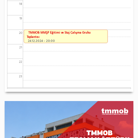
18
19
TMMOB MMŞP Eğitimi ve Staj Çalışma Grubu
20
Toplantısı
24.12.2024 - 20:00
21
22
23