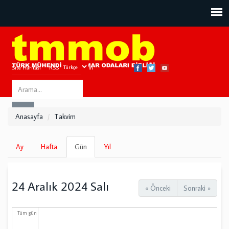
Site Haritası
RSS
Bize Ulaşın
Search
ARA
this
Anasayfa
Takvim
site
Birincil
Ay
Hafta
Gün
(etkin
Yıl
sekmeler
sekme)
24 Aralık 2024 Salı
« Önceki
Sonraki »
Tüm gün