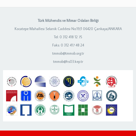
Türk Mühendis ve Mimar Odaları Birliği
Kocatepe Mahallesi Selanik Caddesi No:19/1 06420 Çankaya/ANKARA
Tel: 0 312 418 12 75
Faks: 0 312 417 48 24
tmmob@tmmob.org.tr
tmmob@hs03.kep.tr