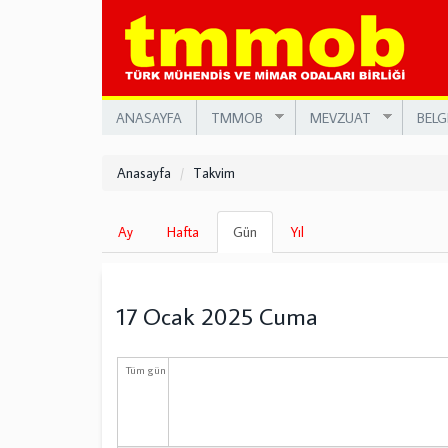
Ana
içeriğe
atla
ANASAYFA
TMMOB
MEVZUAT
BELG
Anasayfa
Takvim
Birincil
Ay
Hafta
Gün
(etkin
Yıl
sekmeler
sekme)
17 Ocak 2025 Cuma
Tüm gün