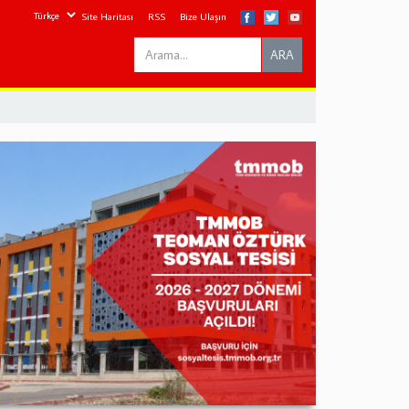
Site Haritası
RSS
Bize Ulaşın
Search
ARA
this
site