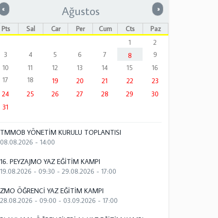
Ağustos
Önceki
Sonraki
«
»
Pts
Sal
Çar
Per
Cum
Cts
Paz
1
2
3
4
5
6
7
9
8
10
11
12
13
14
15
16
17
18
19
20
21
22
23
24
25
26
27
28
29
30
31
TMMOB YÖNETİM KURULU TOPLANTISI
08.08.2026 - 14:00
16. PEYZAJMO YAZ EĞİTİM KAMPI
19.08.2026 - 09:30
-
29.08.2026 - 17:00
ZMO ÖĞRENCİ YAZ EĞİTİM KAMPI
28.08.2026 - 09:00
-
03.09.2026 - 17:00