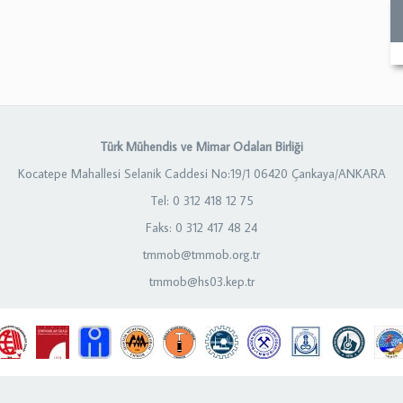
Türk Mühendis ve Mimar Odaları Birliği
Kocatepe Mahallesi Selanik Caddesi No:19/1 06420 Çankaya/ANKARA
Tel: 0 312 418 12 75
Faks: 0 312 417 48 24
tmmob@tmmob.org.tr
tmmob@hs03.kep.tr