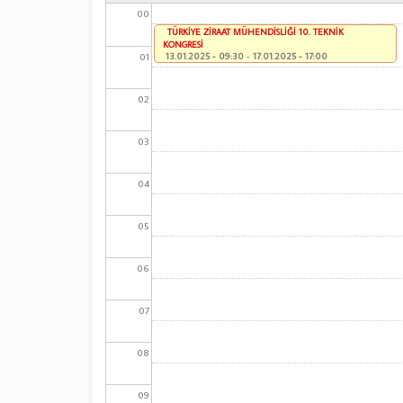
00
TÜRKİYE ZİRAAT MÜHENDİSLİĞİ 10. TEKNİK
KONGRESİ
01
13.01.2025 - 09:30
-
17.01.2025 - 17:00
02
03
04
05
06
07
08
09