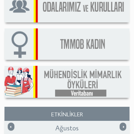
ETKİNLİKLER
Ağustos
Önceki
Sonrak
«
»