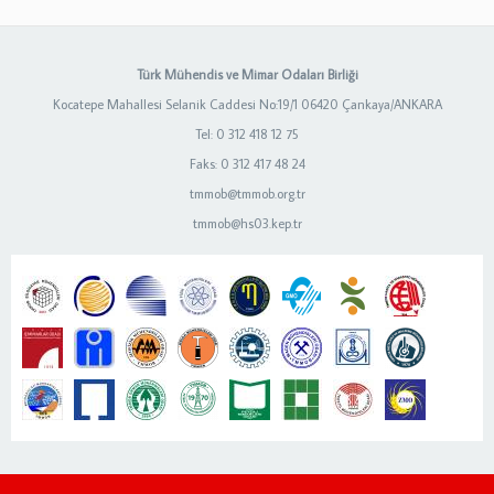
Türk Mühendis ve Mimar Odaları Birliği
Kocatepe Mahallesi Selanik Caddesi No:19/1 06420 Çankaya/ANKARA
Tel: 0 312 418 12 75
Faks: 0 312 417 48 24
tmmob@tmmob.org.tr
tmmob@hs03.kep.tr