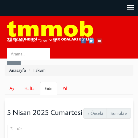
Site Haritası
RSS
Bize Ulaşın
Search
ARA
this
Anasayfa
Takvim
site
Birincil
Ay
Hafta
Gün
(etkin
Yıl
sekmeler
sekme)
5 Nisan 2025 Cumartesi
« Önceki
Sonraki »
Tüm gün