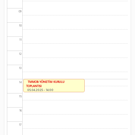
09
10
11
12
13
TMMOB YÖNETİM KURULU
14
TOPLANTISI
05.04.2025 - 14:00
15
16
17