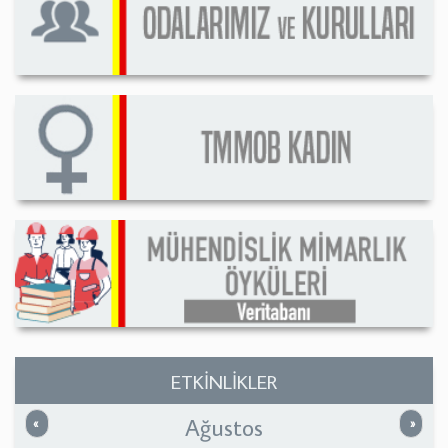
ETKİNLİKLER
Ağustos
Önceki
Sonrak
«
»