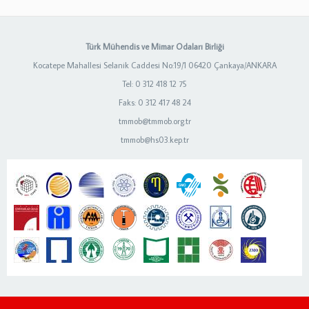
Türk Mühendis ve Mimar Odaları Birliği
Kocatepe Mahallesi Selanik Caddesi No:19/1 06420 Çankaya/ANKARA
Tel: 0 312 418 12 75
Faks: 0 312 417 48 24
tmmob@tmmob.org.tr
tmmob@hs03.kep.tr