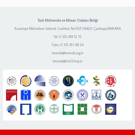
Türk Mühendis ve Mimar Odaları Birliği
Kocatepe Mahallesi Selanik Caddesi No:19/1 06420 Çankaya/ANKARA
Tel: 0 312 418 12 75
Faks: 0 312 417 48 24
tmmob@tmmob.org.tr
tmmob@hs03.kep.tr