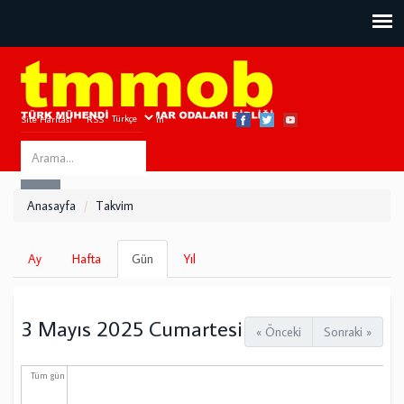
Site Haritası
RSS
Bize Ulaşın
Search
ARA
this
Anasayfa
Takvim
site
Birincil
Ay
Hafta
Gün
(etkin
Yıl
sekmeler
sekme)
3 Mayıs 2025 Cumartesi
« Önceki
Sonraki »
Tüm gün