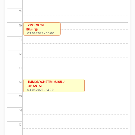
09
ZMO 70. Yıl
10
Etkinliği
03.05.2025 - 10:00
11
12
13
TMMOB YÖNETİM KURULU
14
TOPLANTISI
03.05.2025 - 14:00
15
16
17