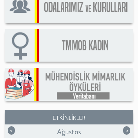
ETKİNLİKLER
Ağustos
Önceki
Sonrak
«
»