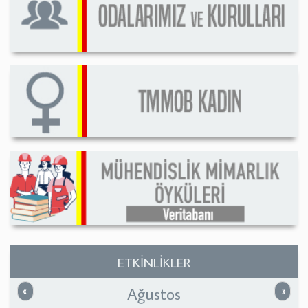
ETKİNLİKLER
Ağustos
Önceki
Sonrak
«
»