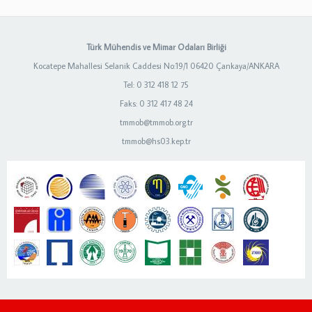
Türk Mühendis ve Mimar Odaları Birliği
Kocatepe Mahallesi Selanik Caddesi No:19/1 06420 Çankaya/ANKARA
Tel: 0 312 418 12 75
Faks: 0 312 417 48 24
tmmob@tmmob.org.tr
tmmob@hs03.kep.tr