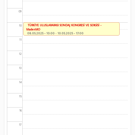
09
TÜRKİYE ULUSLARARASI SONDAJ KONGRESİ VE SERGİSİ -
10
MadenMO
08.05.2025 - 10:00
-
10.05.2025 - 17:00
11
12
13
14
15
16
17