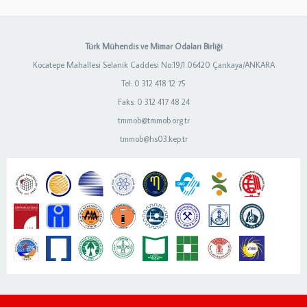
Türk Mühendis ve Mimar Odaları Birliği
Kocatepe Mahallesi Selanik Caddesi No:19/1 06420 Çankaya/ANKARA
Tel: 0 312 418 12 75
Faks: 0 312 417 48 24
tmmob@tmmob.org.tr
tmmob@hs03.kep.tr