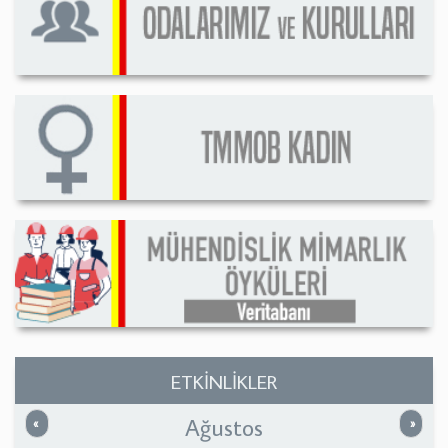
ETKİNLİKLER
Ağustos
Önceki
Sonrak
«
»