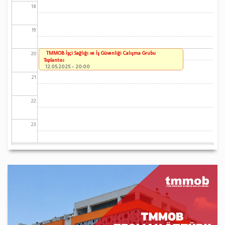
18
19
TMMOB İşçi Sağlığı ve İş Güvenliği Çalışma Grubu
20
Toplantısı
12.05.2025 - 20:00
21
22
23