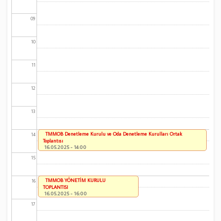
09
10
11
12
13
TMMOB Denetleme Kurulu ve Oda Denetleme Kurulları Ortak
14
Toplantısı
16.05.2025 - 14:00
15
TMMOB YÖNETİM KURULU
16
TOPLANTISI
16.05.2025 - 16:00
17