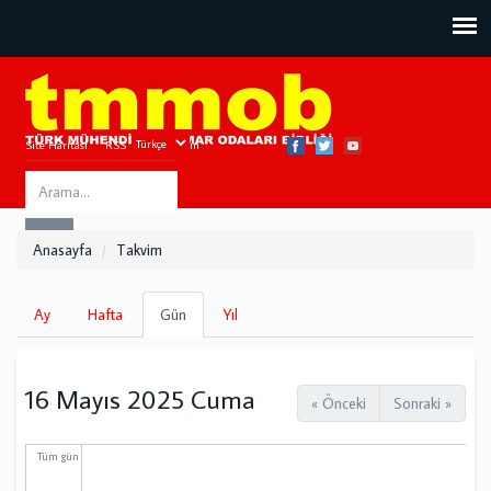
Site Haritası
RSS
Bize Ulaşın
Search
ARA
this
Anasayfa
Takvim
site
Birincil
Ay
Hafta
Gün
(etkin
Yıl
sekmeler
sekme)
16 Mayıs 2025 Cuma
« Önceki
Sonraki »
Tüm gün