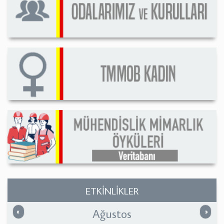
ETKİNLİKLER
Ağustos
Önceki
Sonrak
«
»