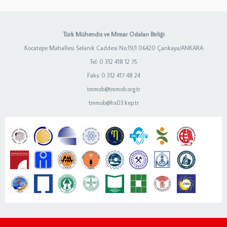
Türk Mühendis ve Mimar Odaları Birliği
Kocatepe Mahallesi Selanik Caddesi No:19/1 06420 Çankaya/ANKARA
Tel: 0 312 418 12 75
Faks: 0 312 417 48 24
tmmob@tmmob.org.tr
tmmob@hs03.kep.tr