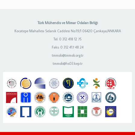
Türk Mühendis ve Mimar Odaları Birliği
Kocatepe Mahallesi Selanik Caddesi No:19/1 06420 Çankaya/ANKARA
Tel: 0 312 418 12 75
Faks: 0 312 417 48 24
tmmob@tmmob.org.tr
tmmob@hs03.kep.tr