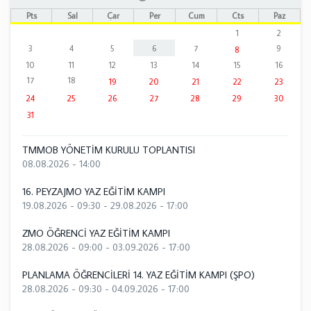
Pts
Sal
Çar
Per
Cum
Cts
Paz
1
2
3
4
5
6
7
9
8
10
11
12
13
14
15
16
17
18
19
20
21
22
23
24
25
26
27
28
29
30
31
TMMOB YÖNETİM KURULU TOPLANTISI
08.08.2026 - 14:00
16. PEYZAJMO YAZ EĞİTİM KAMPI
19.08.2026 - 09:30
-
29.08.2026 - 17:00
ZMO ÖĞRENCİ YAZ EĞİTİM KAMPI
28.08.2026 - 09:00
-
03.09.2026 - 17:00
PLANLAMA ÖĞRENCİLERİ 14. YAZ EĞİTİM KAMPI (ŞPO)
28.08.2026 - 09:30
-
04.09.2026 - 17:00