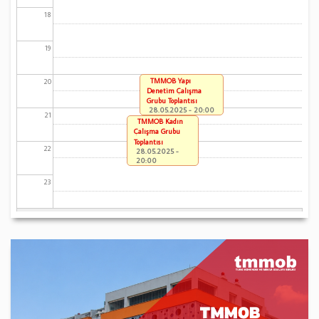
18
19
TMMOB Yapı
20
Denetim Çalışma
Grubu Toplantısı
28.05.2025 - 20:00
21
TMMOB Kadın
Çalışma Grubu
Toplantısı
22
28.05.2025 -
20:00
23