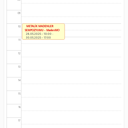
09
METALİK MADENLER
10
SEMPOZYUMU - MadenMO
28.05.2025 - 10:00
-
30.05.2025 - 17:00
11
12
13
14
15
16
17