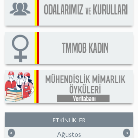
ETKİNLİKLER
Ağustos
Önceki
Sonrak
«
»