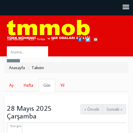
Site Haritası
RSS
Bize Ulaşın
Search
ARA
this
Anasayfa
Takvim
site
Birincil
Ay
Hafta
Gün
(etkin
Yıl
sekmeler
sekme)
28 Mayıs 2025
« Önceki
Sonraki »
Çarşamba
Tüm gün