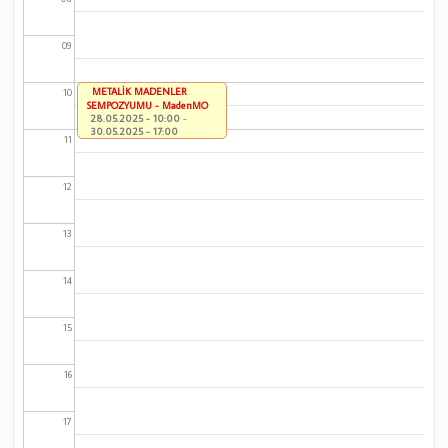
09
METALİK MADENLER
10
SEMPOZYUMU - MadenMO
28.05.2025 - 10:00
-
30.05.2025 - 17:00
11
12
13
14
15
16
17