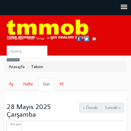
Site Haritası
RSS
Bize Ulaşın
Search
ARA
this
Anasayfa
Takvim
site
Birincil
Ay
Hafta
Gün
(etkin
Yıl
sekmeler
sekme)
28 Mayıs 2025
« Önceki
Sonraki »
Çarşamba
Tüm gün