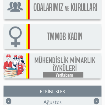
ETKİNLİKLER
Ağustos
Önceki
Sonrak
«
»