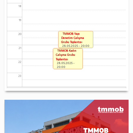
18
19
TMMOB Yapı
20
Denetim Çalışma
Grubu Toplantısı
28.05.2025 - 20:00
21
TMMOB Kadın
Çalışma Grubu
Toplantısı
22
28.05.2025 -
20:00
23