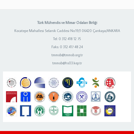
Türk Mühendis ve Mimar Odaları Birliği
Kocatepe Mahallesi Selanik Caddesi No:19/1 06420 Çankaya/ANKARA
Tel: 0 312 418 12 75
Faks: 0 312 417 48 24
tmmob@tmmob.org.tr
tmmob@hs03.kep.tr