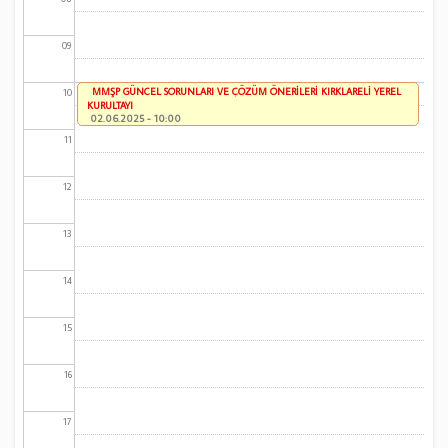
09
MMŞP GÜNCEL SORUNLARI VE ÇÖZÜM ÖNERİLERİ KIRKLARELİ YEREL
10
KURULTAYI
02.06.2025 - 10:00
11
12
13
14
15
16
17