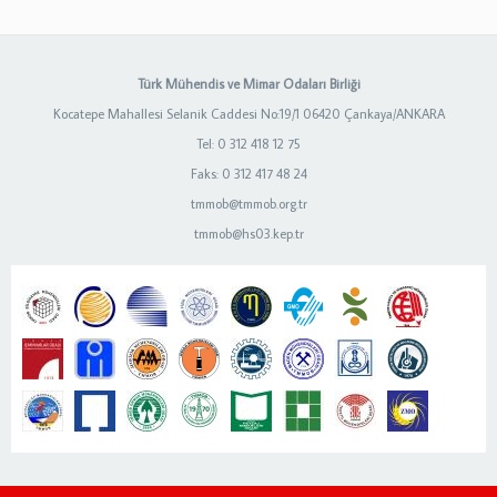
Türk Mühendis ve Mimar Odaları Birliği
Kocatepe Mahallesi Selanik Caddesi No:19/1 06420 Çankaya/ANKARA
Tel: 0 312 418 12 75
Faks: 0 312 417 48 24
tmmob@tmmob.org.tr
tmmob@hs03.kep.tr