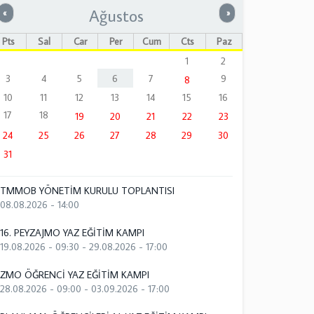
Ağustos
Önceki
Sonraki
«
»
Pts
Sal
Çar
Per
Cum
Cts
Paz
1
2
3
4
5
6
7
9
8
10
11
12
13
14
15
16
17
18
19
20
21
22
23
24
25
26
27
28
29
30
31
TMMOB YÖNETİM KURULU TOPLANTISI
08.08.2026 - 14:00
16. PEYZAJMO YAZ EĞİTİM KAMPI
19.08.2026 - 09:30
-
29.08.2026 - 17:00
ZMO ÖĞRENCİ YAZ EĞİTİM KAMPI
28.08.2026 - 09:00
-
03.09.2026 - 17:00