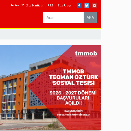
Site Haritası
RSS
Bize Ulaşın
Search
ARA
this
site