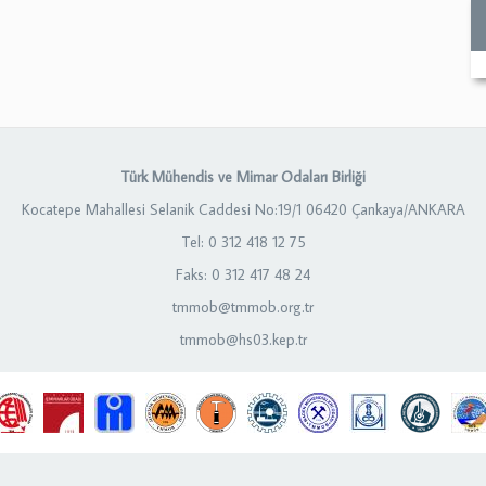
Türk Mühendis ve Mimar Odaları Birliği
Kocatepe Mahallesi Selanik Caddesi No:19/1 06420 Çankaya/ANKARA
Tel: 0 312 418 12 75
Faks: 0 312 417 48 24
tmmob@tmmob.org.tr
tmmob@hs03.kep.tr