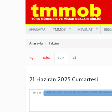
Ana
içeriğe
atla
ANASAYFA
TMMOB
MEVZUAT
BELG
Anasayfa
Takvim
Birincil
Ay
Hafta
Gün
(etkin
Yıl
sekmeler
sekme)
21 Haziran 2025 Cumartesi
Tüm gün
MMŞP GÜNCEL SORUNLARI VE ÇÖZÜM ÖNERİLERİ MARDİN 