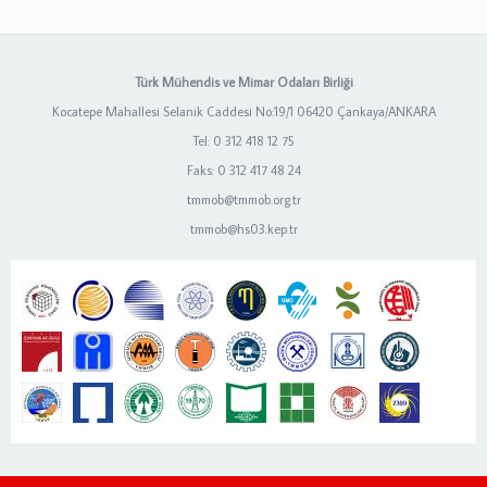
Türk Mühendis ve Mimar Odaları Birliği
Kocatepe Mahallesi Selanik Caddesi No:19/1 06420 Çankaya/ANKARA
Tel: 0 312 418 12 75
Faks: 0 312 417 48 24
tmmob@tmmob.org.tr
tmmob@hs03.kep.tr