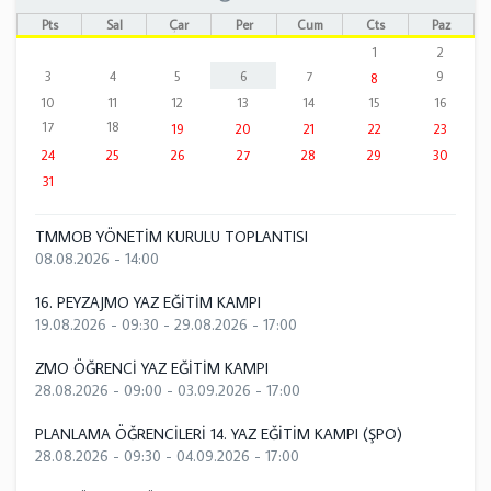
Pts
Sal
Çar
Per
Cum
Cts
Paz
1
2
3
4
5
6
7
9
8
10
11
12
13
14
15
16
17
18
19
20
21
22
23
24
25
26
27
28
29
30
31
TMMOB YÖNETİM KURULU TOPLANTISI
08.08.2026 - 14:00
16. PEYZAJMO YAZ EĞİTİM KAMPI
19.08.2026 - 09:30
-
29.08.2026 - 17:00
ZMO ÖĞRENCİ YAZ EĞİTİM KAMPI
28.08.2026 - 09:00
-
03.09.2026 - 17:00
PLANLAMA ÖĞRENCİLERİ 14. YAZ EĞİTİM KAMPI (ŞPO)
28.08.2026 - 09:30
-
04.09.2026 - 17:00