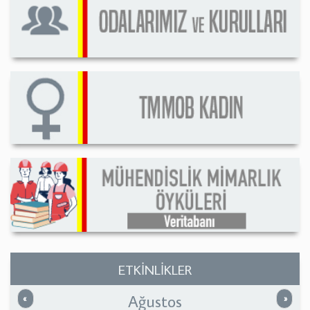
ETKİNLİKLER
Ağustos
Önceki
Sonrak
«
»