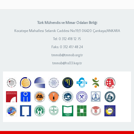
Türk Mühendis ve Mimar Odaları Birliği
Kocatepe Mahallesi Selanik Caddesi No:19/1 06420 Çankaya/ANKARA
Tel: 0 312 418 12 75
Faks: 0 312 417 48 24
tmmob@tmmob.org.tr
tmmob@hs03.kep.tr