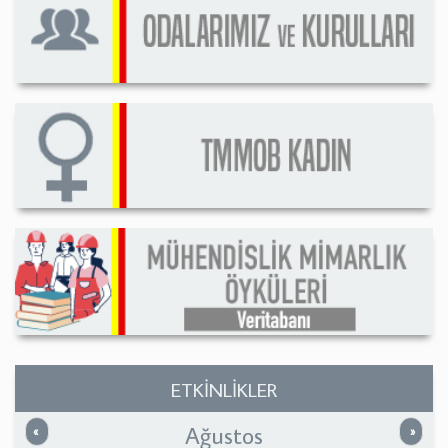
ETKİNLİKLER
Ağustos
Önceki
Sonrak
«
»