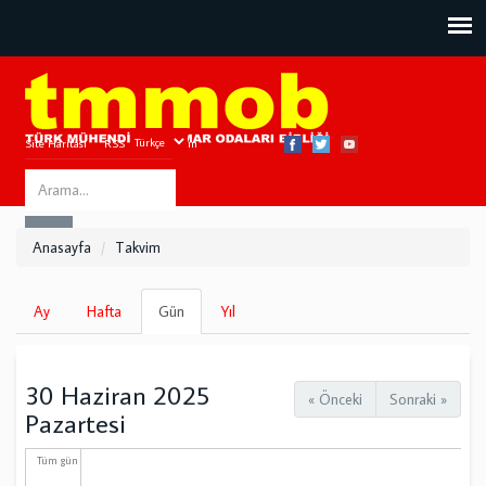
Site Haritası
RSS
Bize Ulaşın
Search
ARA
this
Anasayfa
Takvim
site
Birincil
Ay
Hafta
Gün
(etkin
Yıl
sekmeler
sekme)
30 Haziran 2025
« Önceki
Sonraki »
Pazartesi
Tüm gün