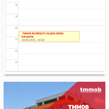
18
19
20
TMMOB BİLİRKİŞİLİK ÇALIŞMA GRUBU
TOPLANTISI
21
30.06.2025 - 20:30
22
23