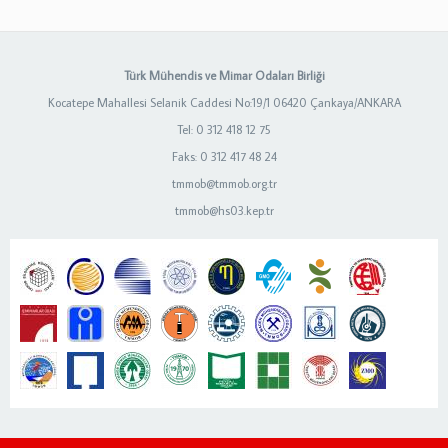
Türk Mühendis ve Mimar Odaları Birliği
Kocatepe Mahallesi Selanik Caddesi No:19/1 06420 Çankaya/ANKARA
Tel: 0 312 418 12 75
Faks: 0 312 417 48 24
tmmob@tmmob.org.tr
tmmob@hs03.kep.tr