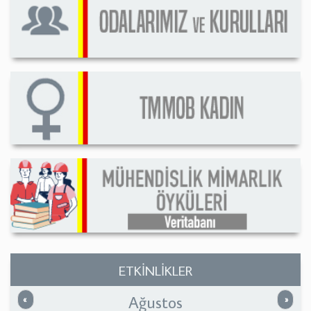
ETKİNLİKLER
Ağustos
Önceki
Sonrak
«
»