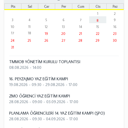
Pts
Sal
Çar
Per
Cum
Cts
Paz
1
2
3
4
5
6
7
9
8
10
11
12
13
14
15
16
17
18
19
20
21
22
23
24
25
26
27
28
29
30
31
TMMOB YÖNETİM KURULU TOPLANTISI
08.08.2026 - 14:00
16. PEYZAJMO YAZ EĞİTİM KAMPI
19.08.2026 - 09:30
-
29.08.2026 - 17:00
ZMO ÖĞRENCİ YAZ EĞİTİM KAMPI
28.08.2026 - 09:00
-
03.09.2026 - 17:00
PLANLAMA ÖĞRENCİLERİ 14. YAZ EĞİTİM KAMPI (ŞPO)
28.08.2026 - 09:30
-
04.09.2026 - 17:00