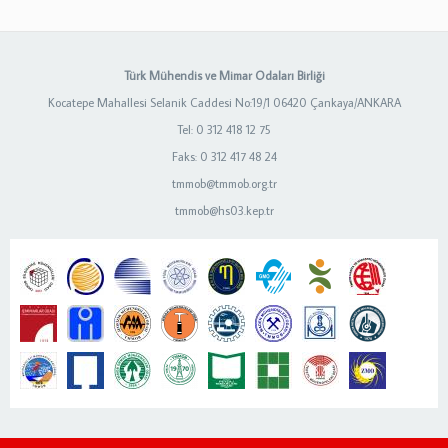
Türk Mühendis ve Mimar Odaları Birliği
Kocatepe Mahallesi Selanik Caddesi No:19/1 06420 Çankaya/ANKARA
Tel: 0 312 418 12 75
Faks: 0 312 417 48 24
tmmob@tmmob.org.tr
tmmob@hs03.kep.tr