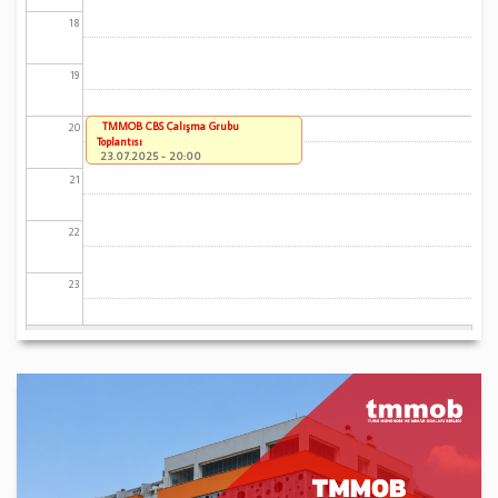
18
19
TMMOB CBS Çalışma Grubu
20
Toplantısı
23.07.2025 - 20:00
21
22
23