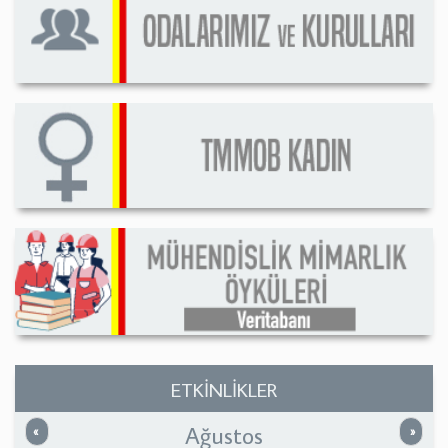
ETKİNLİKLER
Ağustos
Önceki
Sonrak
«
»