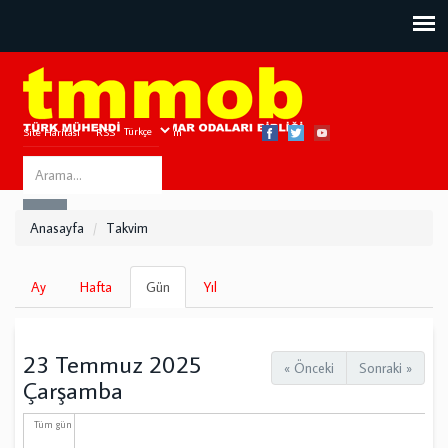
Site Haritası
RSS
Bize Ulaşın
Search
ARA
this
Anasayfa
Takvim
site
Birincil
Ay
Hafta
Gün
(etkin
Yıl
sekmeler
sekme)
23 Temmuz 2025
« Önceki
Sonraki »
Çarşamba
Tüm gün