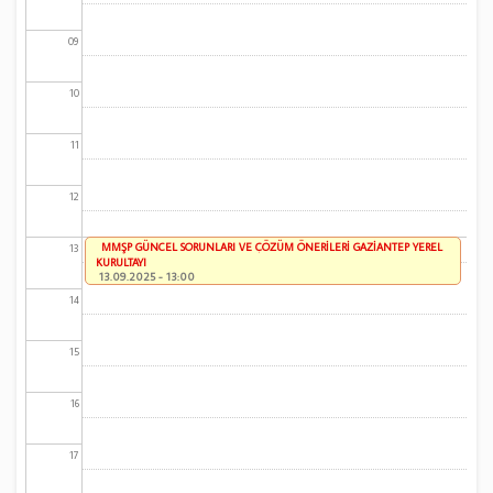
09
10
11
12
MMŞP GÜNCEL SORUNLARI VE ÇÖZÜM ÖNERİLERİ GAZİANTEP YEREL
13
KURULTAYI
13.09.2025 - 13:00
14
15
16
17