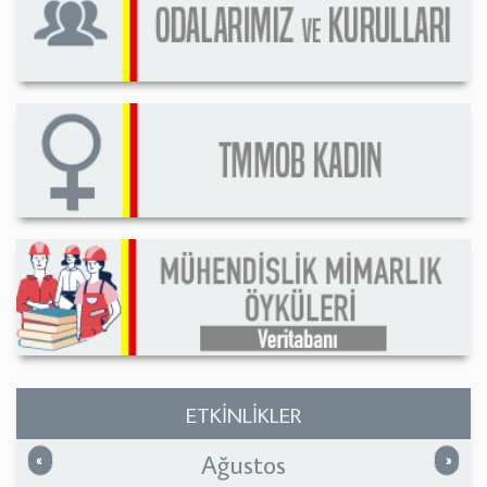
ETKİNLİKLER
Ağustos
Önceki
Sonrak
«
»