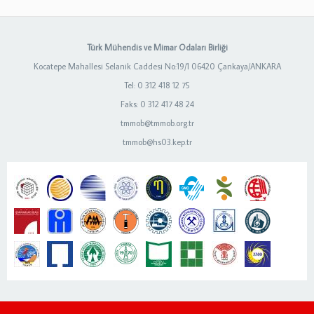
Türk Mühendis ve Mimar Odaları Birliği
Kocatepe Mahallesi Selanik Caddesi No:19/1 06420 Çankaya/ANKARA
Tel: 0 312 418 12 75
Faks: 0 312 417 48 24
tmmob@tmmob.org.tr
tmmob@hs03.kep.tr