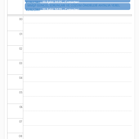
13 Eylül 2025 - Cumartesi
KURULTAYI
MMŞP GÜNCEL SORUNLARI VE ÇÖZÜM ÖNERİLERİ ANTALYA YEREL
13 Eylül 2025 - Cumartesi
KURULTAYI
00
01
02
03
04
05
06
07
08