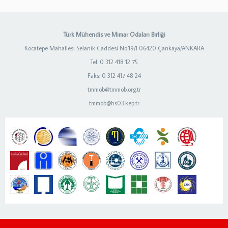
Türk Mühendis ve Mimar Odaları Birliği
Kocatepe Mahallesi Selanik Caddesi No:19/1 06420 Çankaya/ANKARA
Tel: 0 312 418 12 75
Faks: 0 312 417 48 24
tmmob@tmmob.org.tr
tmmob@hs03.kep.tr