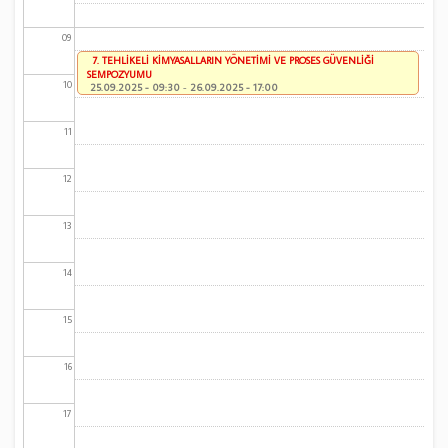
09
7. TEHLİKELİ KİMYASALLARIN YÖNETİMİ VE PROSES GÜVENLİĞİ
SEMPOZYUMU
10
25.09.2025 - 09:30
-
26.09.2025 - 17:00
11
12
13
14
15
16
17