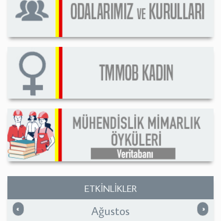
ETKİNLİKLER
Ağustos
Önceki
Sonrak
«
»