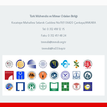
Türk Mühendis ve Mimar Odaları Birliği
Kocatepe Mahallesi Selanik Caddesi No:19/1 06420 Çankaya/ANKARA
Tel: 0 312 418 12 75
Faks: 0 312 417 48 24
tmmob@tmmob.org.tr
tmmob@hs03.kep.tr