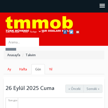
Site Haritası
RSS
Bize Ulaşın
Search
ARA
this
Anasayfa
Takvim
site
Birincil
Ay
Hafta
Gün
(etkin
Yıl
sekmeler
sekme)
26 Eylül 2025 Cuma
« Önceki
Sonraki »
Tüm gün