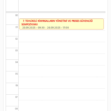
00
7. TEHLİKELİ KİMYASALLARIN YÖNETİMİ VE PROSES GÜVENLİĞİ
SEMPOZYUMU
01
25.09.2025 - 09:30
-
26.09.2025 - 17:00
02
03
04
05
06
07
08