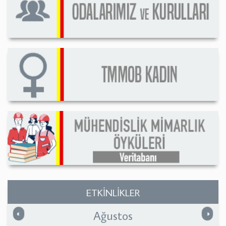
ETKİNLİKLER
Ağustos
Önceki
Sonrak
«
»