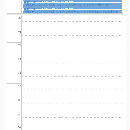
27 Eylül 2025 - Cumartesi
KURULTAYI
MMŞP GÜNCEL SORUNLARI VE ÇÖZÜM ÖNERİLERİ MERSİN YEREL
27 Eylül 2025 - Cumartesi
KURULTAYI
MMŞP GÜNCEL SORUNLARI VE ÇÖZÜM ÖNERİLERİ KRDNZ. EREĞLİ YEREL
27 Eylül 2025 - Cumartesi
KURULTAYI
00
01
02
03
04
05
06
07
08