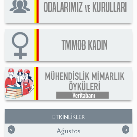
ETKİNLİKLER
Ağustos
Önceki
Sonrak
«
»