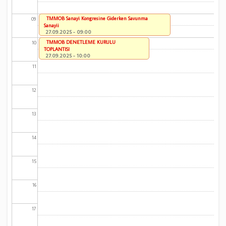
TMMOB Sanayi Kongresine Giderken Savunma
09
Sanayii
27.09.2025 - 09:00
TMMOB DENETLEME KURULU
10
TOPLANTISI
27.09.2025 - 10:00
11
12
13
14
15
16
17