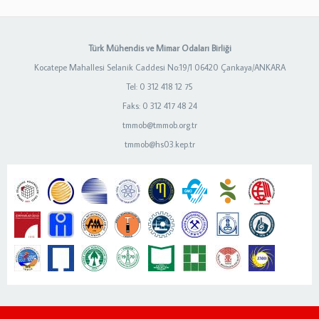
Türk Mühendis ve Mimar Odaları Birliği
Kocatepe Mahallesi Selanik Caddesi No:19/1 06420 Çankaya/ANKARA
Tel: 0 312 418 12 75
Faks: 0 312 417 48 24
tmmob@tmmob.org.tr
tmmob@hs03.kep.tr