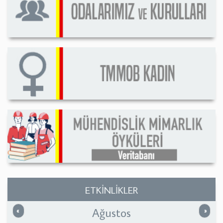
ETKİNLİKLER
Ağustos
Önceki
Sonrak
«
»