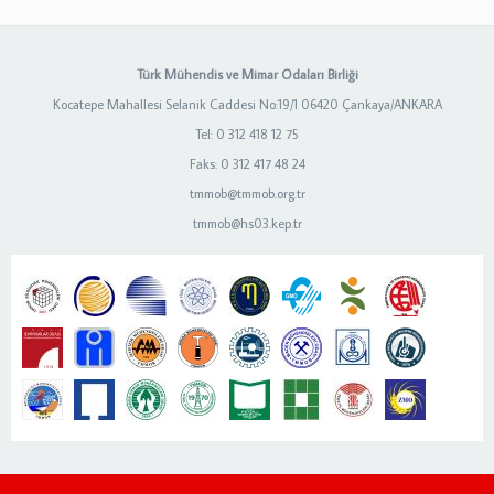
Türk Mühendis ve Mimar Odaları Birliği
Kocatepe Mahallesi Selanik Caddesi No:19/1 06420 Çankaya/ANKARA
Tel: 0 312 418 12 75
Faks: 0 312 417 48 24
tmmob@tmmob.org.tr
tmmob@hs03.kep.tr