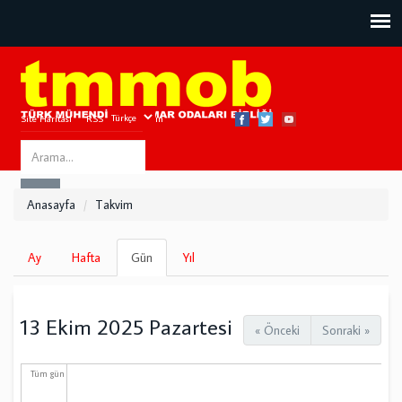
Site Haritası
RSS
Bize Ulaşın
Search
ARA
this
Anasayfa
Takvim
site
Birincil
Ay
Hafta
Gün
(etkin
Yıl
sekmeler
sekme)
13 Ekim 2025 Pazartesi
« Önceki
Sonraki »
Tüm gün