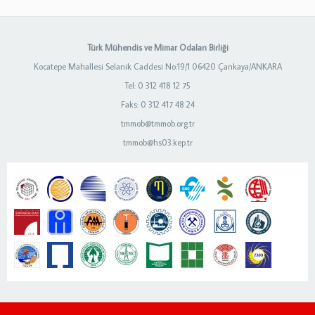
Türk Mühendis ve Mimar Odaları Birliği
Kocatepe Mahallesi Selanik Caddesi No:19/1 06420 Çankaya/ANKARA
Tel: 0 312 418 12 75
Faks: 0 312 417 48 24
tmmob@tmmob.org.tr
tmmob@hs03.kep.tr