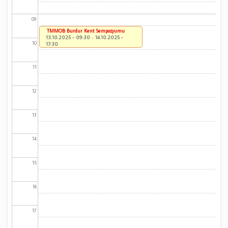
09
TMMOB Burdur Kent Sempozyumu
13.10.2025 - 09:30
-
14.10.2025 -
10
17:30
11
12
13
14
15
16
17