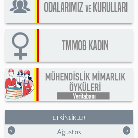
ETKİNLİKLER
Ağustos
Önceki
Sonrak
«
»