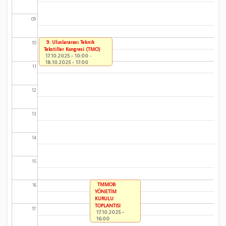
09
9. Uluslararası Teknik
10
Tekstiller Kongresi (TMO)
17.10.2025 - 10:00
-
18.10.2025 - 17:00
11
12
13
14
15
TMMOB
16
YÖNETİM
KURULU
TOPLANTISI
17
17.10.2025 -
16:00