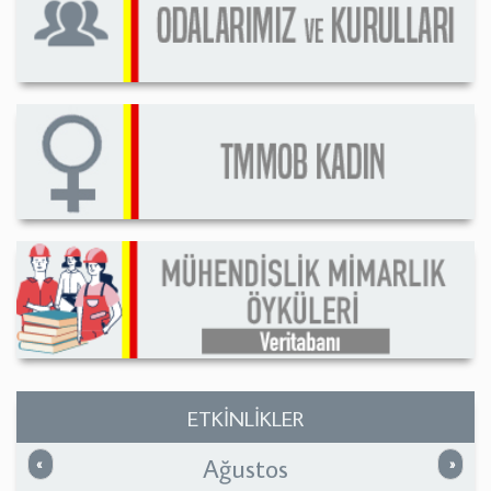
ETKİNLİKLER
Ağustos
Önceki
Sonrak
«
»