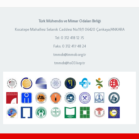
Türk Mühendis ve Mimar Odaları Birliği
Kocatepe Mahallesi Selanik Caddesi No:19/1 06420 Çankaya/ANKARA
Tel: 0 312 418 12 75
Faks: 0 312 417 48 24
tmmob@tmmob.org.tr
tmmob@hs03.kep.tr