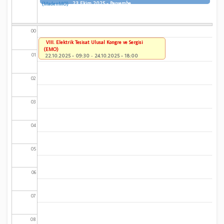
23 Ekim 2025 - Perşembe
(MadenMO)
00
VIII. Elektrik Tesisat Ulusal Kongre ve Sergisi
(EMO)
01
22.10.2025 - 09:30
-
24.10.2025 - 18:00
02
03
04
05
06
07
08