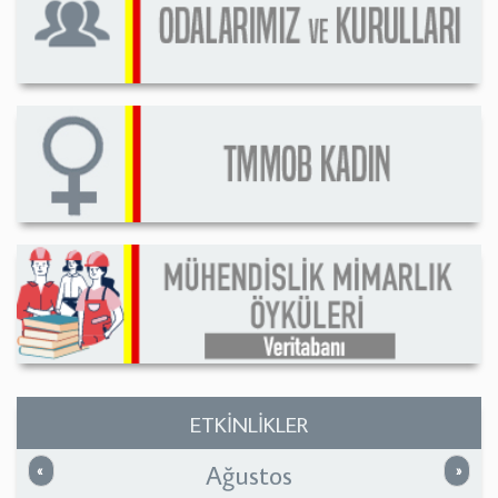
ETKİNLİKLER
Ağustos
Önceki
Sonrak
«
»