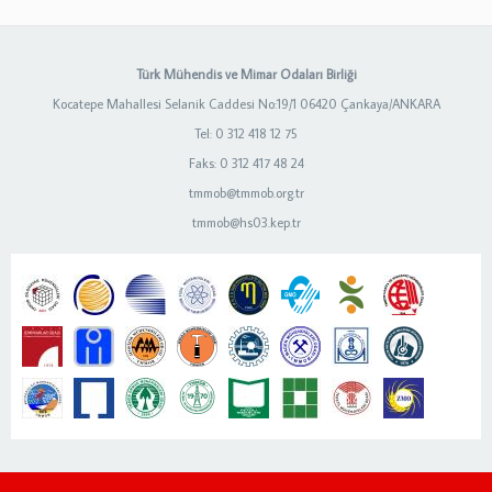
Türk Mühendis ve Mimar Odaları Birliği
Kocatepe Mahallesi Selanik Caddesi No:19/1 06420 Çankaya/ANKARA
Tel: 0 312 418 12 75
Faks: 0 312 417 48 24
tmmob@tmmob.org.tr
tmmob@hs03.kep.tr