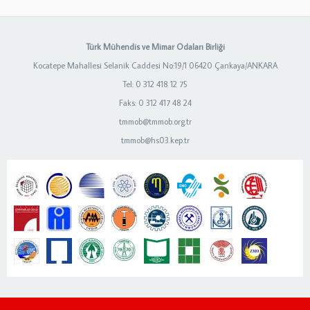
Türk Mühendis ve Mimar Odaları Birliği
Kocatepe Mahallesi Selanik Caddesi No:19/1 06420 Çankaya/ANKARA
Tel: 0 312 418 12 75
Faks: 0 312 417 48 24
tmmob@tmmob.org.tr
tmmob@hs03.kep.tr