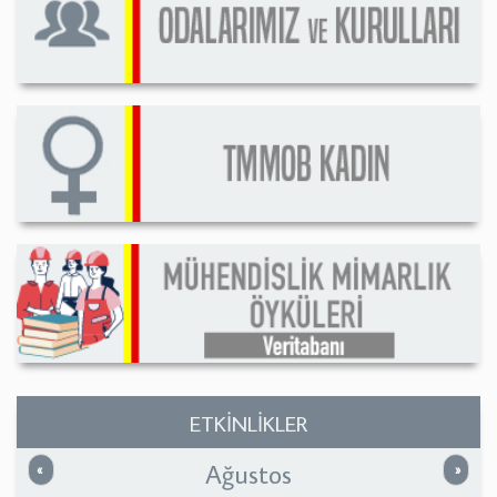
ETKİNLİKLER
Ağustos
Önceki
Sonrak
«
»