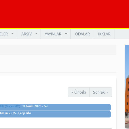
ELER
ARŞİV
YAYINLAR
ODALAR
İKKLAR
« Önceki
Sonraki »
11 Kasım 2025 - Salı
GİSİ (MadenMO)
 Kasım 2025 - Çarşamba