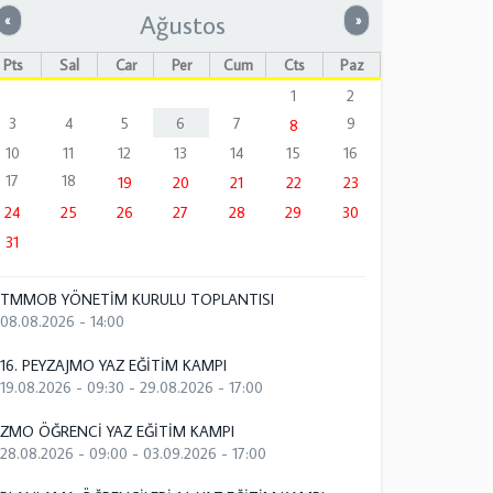
Ağustos
Önceki
Sonraki
«
»
Pts
Sal
Çar
Per
Cum
Cts
Paz
1
2
3
4
5
6
7
9
8
10
11
12
13
14
15
16
17
18
19
20
21
22
23
24
25
26
27
28
29
30
31
TMMOB YÖNETİM KURULU TOPLANTISI
08.08.2026 - 14:00
16. PEYZAJMO YAZ EĞİTİM KAMPI
19.08.2026 - 09:30
-
29.08.2026 - 17:00
ZMO ÖĞRENCİ YAZ EĞİTİM KAMPI
28.08.2026 - 09:00
-
03.09.2026 - 17:00