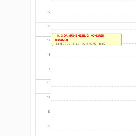
10
11
14. GIDA MÜHENDİSLİĞİ KONGRESİ
12
(GıdaMO)
13.11.2025 - 11:45
-
15.11.2025 - 11:45
13
14
15
16
17
18