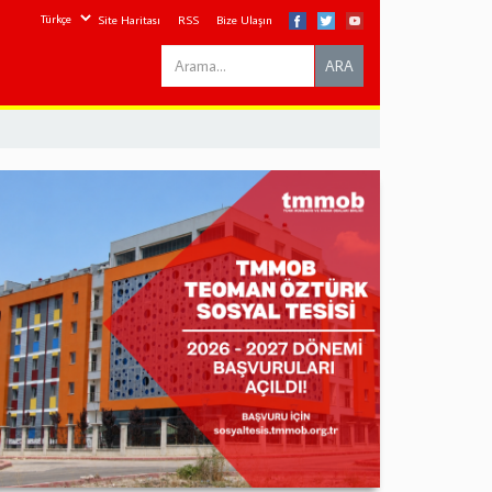
Site Haritası
RSS
Bize Ulaşın
Search
ARA
this
site