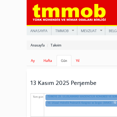
Ana
içeriğe
atla
ANASAYFA
TMMOB
MEVZUAT
BELG
Anasayfa
Takvim
Birincil
Ay
Hafta
Gün
(etkin
Yıl
sekmeler
sekme)
13 Kasım 2025 Perşembe
Tüm gün
TÜRKİYE 29. ULUSLARARASI MADENCİLİK KONGRESİ VE SER
12
10. Ulusal Hidrolik Pnömatik Kongresi ve Sergisi (MMO)