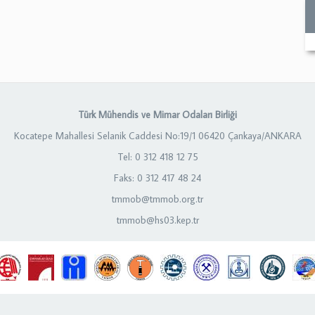
Türk Mühendis ve Mimar Odaları Birliği
Kocatepe Mahallesi Selanik Caddesi No:19/1 06420 Çankaya/ANKARA
Tel: 0 312 418 12 75
Faks: 0 312 417 48 24
tmmob@tmmob.org.tr
tmmob@hs03.kep.tr