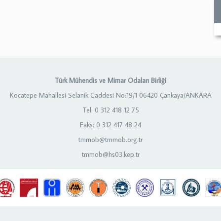
Türk Mühendis ve Mimar Odaları Birliği
Kocatepe Mahallesi Selanik Caddesi No:19/1 06420 Çankaya/ANKARA
Tel: 0 312 418 12 75
Faks: 0 312 417 48 24
tmmob@tmmob.org.tr
tmmob@hs03.kep.tr