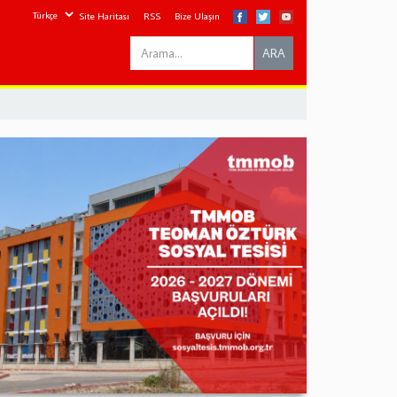
Site Haritası
RSS
Bize Ulaşın
Search
ARA
this
site