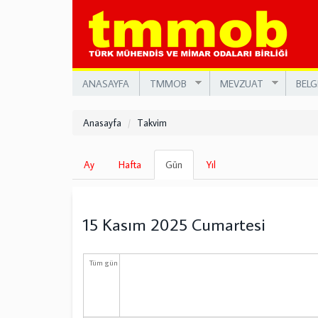
Ana
içeriğe
atla
ANASAYFA
TMMOB
MEVZUAT
BELG
Anasayfa
Takvim
Birincil
Ay
Hafta
Gün
(etkin
Yıl
sekmeler
sekme)
15 Kasım 2025 Cumartesi
Tüm gün