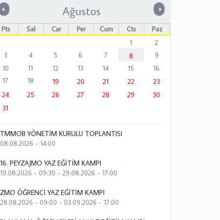
Ağustos
Önceki
Sonraki
«
»
Pts
Sal
Çar
Per
Cum
Cts
Paz
1
2
3
4
5
6
7
9
8
10
11
12
13
14
15
16
17
18
19
20
21
22
23
24
25
26
27
28
29
30
31
TMMOB YÖNETİM KURULU TOPLANTISI
08.08.2026 - 14:00
16. PEYZAJMO YAZ EĞİTİM KAMPI
19.08.2026 - 09:30
-
29.08.2026 - 17:00
ZMO ÖĞRENCİ YAZ EĞİTİM KAMPI
28.08.2026 - 09:00
-
03.09.2026 - 17:00