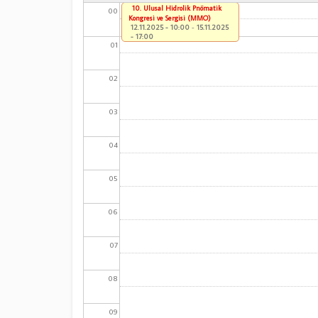
10. Ulusal Hidrolik Pnömatik
00
Kongresi ve Sergisi (MMO)
12.11.2025 - 10:00
-
15.11.2025
- 17:00
01
02
03
04
05
06
07
08
09