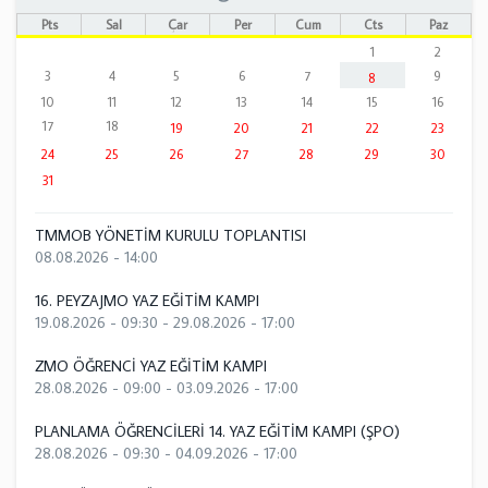
Pts
Sal
Çar
Per
Cum
Cts
Paz
1
2
3
4
5
6
7
9
8
10
11
12
13
14
15
16
17
18
19
20
21
22
23
24
25
26
27
28
29
30
31
TMMOB YÖNETİM KURULU TOPLANTISI
08.08.2026 - 14:00
16. PEYZAJMO YAZ EĞİTİM KAMPI
19.08.2026 - 09:30
-
29.08.2026 - 17:00
ZMO ÖĞRENCİ YAZ EĞİTİM KAMPI
28.08.2026 - 09:00
-
03.09.2026 - 17:00
PLANLAMA ÖĞRENCİLERİ 14. YAZ EĞİTİM KAMPI (ŞPO)
28.08.2026 - 09:30
-
04.09.2026 - 17:00