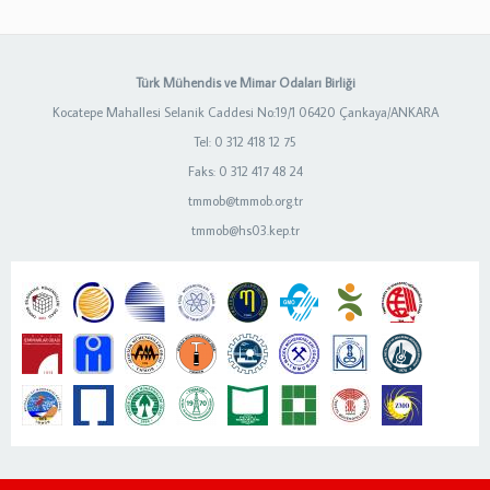
Türk Mühendis ve Mimar Odaları Birliği
Kocatepe Mahallesi Selanik Caddesi No:19/1 06420 Çankaya/ANKARA
Tel: 0 312 418 12 75
Faks: 0 312 417 48 24
tmmob@tmmob.org.tr
tmmob@hs03.kep.tr