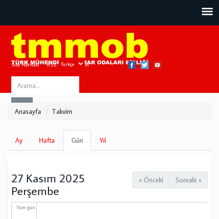
Site Haritası
RSS
Bize Ulaşın
Search
ARA
this
Anasayfa
Takvim
site
Birincil
Ay
Hafta
Gün
(etkin
Yıl
sekmeler
sekme)
27 Kasım 2025
« Önceki
Sonraki »
Perşembe
Tüm gün