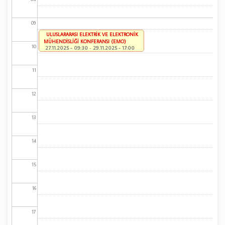
09
ULUSLARARASI ELEKTRİK VE ELEKTRONİK
MÜHENDİSLİĞİ KONFERANSI (EMO)
10
27.11.2025 - 09:30
-
29.11.2025 - 17:00
11
12
13
14
15
16
17