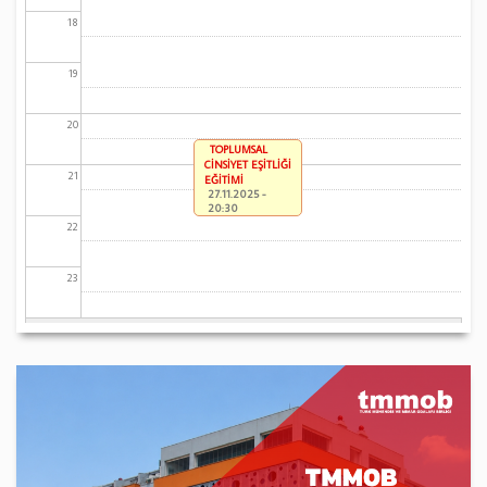
18
19
20
TOPLUMSAL
CİNSİYET EŞİTLİĞİ
21
EĞİTİMİ
27.11.2025 -
20:30
22
23