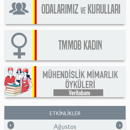
ETKİNLİKLER
Ağustos
Önceki
Sonrak
«
»